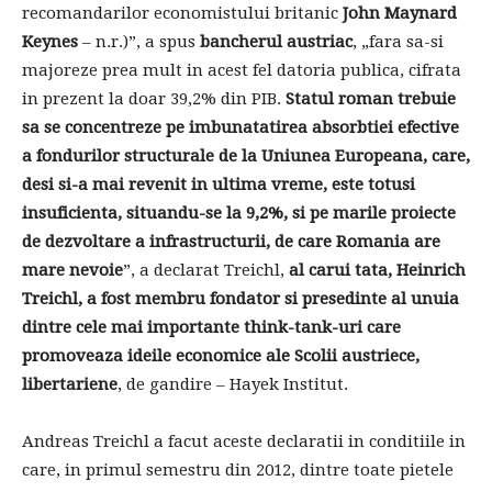
recomandarilor economistului britanic
John Maynard
Keynes
– n.r.)”, a spus
bancherul austriac
, „fara sa-si
majoreze prea mult in acest fel datoria publica, cifrata
in prezent la doar 39,2% din PIB.
Statul roman trebuie
sa se concentreze pe imbunatatirea absorbtiei efective
a fondurilor structurale de la Uniunea Europeana, care,
desi si-a mai revenit in ultima vreme, este totusi
insuficienta, situandu-se la 9,2%, si pe marile proiecte
de dezvoltare a infrastructurii, de care Romania are
mare nevoie
”, a declarat Treichl,
al carui tata, Heinrich
Treichl, a fost membru fondator si presedinte al unuia
dintre cele mai importante think-tank-uri care
promoveaza ideile economice ale Scolii austriece,
libertariene
, de gandire – Hayek Institut.
Andreas Treichl a facut aceste declaratii in conditiile in
care, in primul semestru din 2012, dintre toate pietele