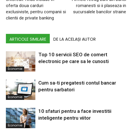
oferta doua carduri
romanesti si ii plaseaza in
exclusiviste, pentru companii si
sucursalele bancilor straine
clientii de private banking
ARTICOLE SIMILARE
DE LA ACELAȘI AUTOR
Top 10 servicii SEO de comert
electronic pe care sa le cunosti
Economie
Cum sa-ti pregatesti contul bancar
pentru sarbatori
Economie
10 sfaturi pentru a face investitii
inteligente pentru viitor
Economie