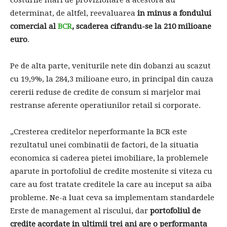
costurile mari de provizionare a acestora au
determinat, de altfel, reevaluarea
in minus a fondului
comercial al
BCR
, scaderea cifrandu-se la 210 milioane
euro
.
Pe de alta parte, veniturile nete din dobanzi au scazut
cu 19,9%, la 284,3 milioane euro, in principal din cauza
cererii reduse de credite de consum si marjelor mai
restranse aferente operatiunilor retail si corporate.
„Cresterea creditelor neperformante la BCR este
rezultatul unei combinatii de factori, de la situatia
economica si caderea pietei imobiliare, la problemele
aparute in portofoliul de credite mostenite si viteza cu
care au fost tratate creditele la care au inceput sa aiba
probleme. Ne-a luat ceva sa implementam standardele
Erste de management al riscului, dar
portofoliul de
credite acordate in ultimii trei ani are o performanta