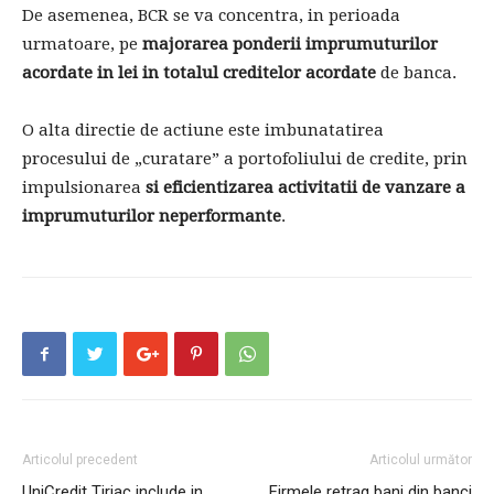
De asemenea, BCR se va concentra, in perioada
urmatoare, pe
majorarea ponderii imprumuturilor
acordate in lei in totalul creditelor acordate
de banca.
O alta directie de actiune este imbunatatirea
procesului de „curatare” a portofoliului de credite, prin
impulsionarea
si eficientizarea activitatii de vanzare a
imprumuturilor neperformante
.
Articolul precedent
Articolul următor
UniCredit Tiriac include in
Firmele retrag bani din banci