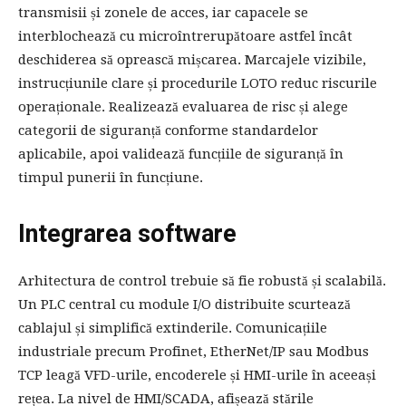
transmisii și zonele de acces, iar capacele se
interblochează cu microîntrerupătoare astfel încât
deschiderea să oprească mișcarea. Marcajele vizibile,
instrucțiunile clare și procedurile LOTO reduc riscurile
operaționale. Realizează evaluarea de risc și alege
categorii de siguranță conforme standardelor
aplicabile, apoi validează funcțiile de siguranță în
timpul punerii în funcțiune.
Integrarea software
Arhitectura de control trebuie să fie robustă și scalabilă.
Un PLC central cu module I/O distribuite scurtează
cablajul și simplifică extinderile. Comunicațiile
industriale precum Profinet, EtherNet/IP sau Modbus
TCP leagă VFD-urile, encoderele și HMI-urile în aceeași
rețea. La nivel de HMI/SCADA, afișează stările