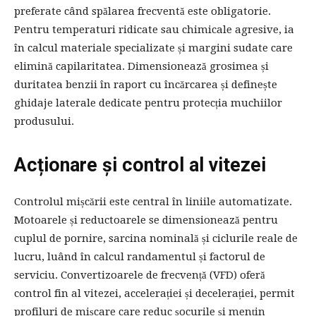
preferate când spălarea frecventă este obligatorie.
Pentru temperaturi ridicate sau chimicale agresive, ia
în calcul materiale specializate și margini sudate care
elimină capilaritatea. Dimensionează grosimea și
duritatea benzii în raport cu încărcarea și definește
ghidaje laterale dedicate pentru protecția muchiilor
produsului.
Acționare și control al vitezei
Controlul mișcării este central în liniile automatizate.
Motoarele și reductoarele se dimensionează pentru
cuplul de pornire, sarcina nominală și ciclurile reale de
lucru, luând în calcul randamentul și factorul de
serviciu. Convertizoarele de frecvență (VFD) oferă
control fin al vitezei, accelerației și decelerației, permit
profiluri de mișcare care reduc șocurile și mențin