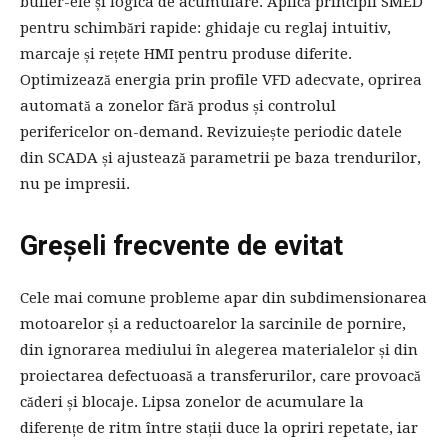
buffer-ele și logica de acumulare. Aplică principii SMED
pentru schimbări rapide: ghidaje cu reglaj intuitiv,
marcaje și rețete HMI pentru produse diferite.
Optimizează energia prin profile VFD adecvate, oprirea
automată a zonelor fără produs și controlul
perifericelor on-demand. Revizuiește periodic datele
din SCADA și ajustează parametrii pe baza trendurilor,
nu pe impresii.
Greșeli frecvente de evitat
Cele mai comune probleme apar din subdimensionarea
motoarelor și a reductoarelor la sarcinile de pornire,
din ignorarea mediului în alegerea materialelor și din
proiectarea defectuoasă a transferurilor, care provoacă
căderi și blocaje. Lipsa zonelor de acumulare la
diferențe de ritm între stații duce la opriri repetate, iar