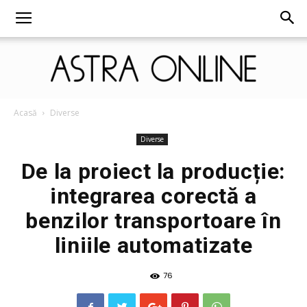
Astra
Acasă
Diverse
Diverse
De la proiect la producție:
Online
integrarea corectă a
benzilor transportoare în
liniile automatizate
76