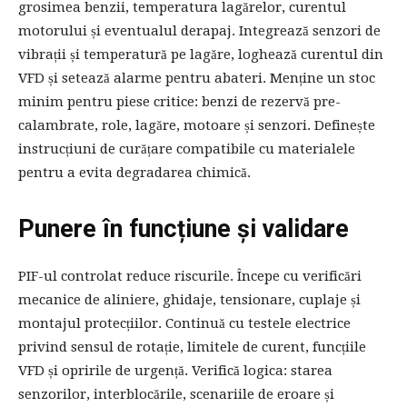
grosimea benzii, temperatura lagărelor, curentul
motorului și eventualul derapaj. Integrează senzori de
vibrații și temperatură pe lagăre, loghează curentul din
VFD și setează alarme pentru abateri. Menține un stoc
minim pentru piese critice: benzi de rezervă pre-
calambrate, role, lagăre, motoare și senzori. Definește
instrucțiuni de curățare compatibile cu materialele
pentru a evita degradarea chimică.
Punere în funcțiune și validare
PIF-ul controlat reduce riscurile. Începe cu verificări
mecanice de aliniere, ghidaje, tensionare, cuplaje și
montajul protecțiilor. Continuă cu testele electrice
privind sensul de rotație, limitele de curent, funcțiile
VFD și opririle de urgență. Verifică logica: starea
senzorilor, interblocările, scenariile de eroare și