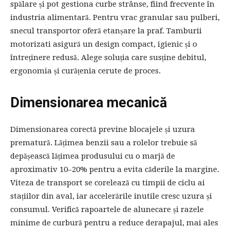
spălare și pot gestiona curbe strânse, fiind frecvente în
industria alimentară. Pentru vrac granular sau pulberi,
snecul transportor oferă etanșare la praf. Tamburii
motorizati asigură un design compact, igienic și o
întreținere redusă. Alege soluția care susține debitul,
ergonomia și curățenia cerute de proces.
Dimensionarea mecanică
Dimensionarea corectă previne blocajele și uzura
prematură. Lățimea benzii sau a rolelor trebuie să
depășească lățimea produsului cu o marjă de
aproximativ 10–20% pentru a evita căderile la margine.
Viteza de transport se corelează cu timpii de ciclu ai
stațiilor din aval, iar accelerările inutile cresc uzura și
consumul. Verifică rapoartele de alunecare și razele
minime de curbură pentru a reduce derapajul, mai ales