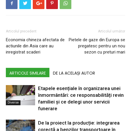
Articolul precedent
Articolul următor
Economia chineza afectata de
Pietele de gaze din Europa se
actiunile din Asia care au
pregatesc pentru un nou
inregistrat scaderi
sezon cu preturi mari
ARTICOLE SIMILARE
DE LA ACELAȘI AUTOR
Etapele esențiale în organizarea unei
înmormântări: ce responsabilități revin
familiei și ce delegi unor servicii
Diverse
funerare
De la proiect la producție: integrarea
corectă a benzilor transportoare în