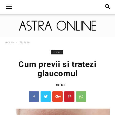
Astra
Acasă
Diverse
Diverse
Cum previi si tratezi
Online
glaucomul
131