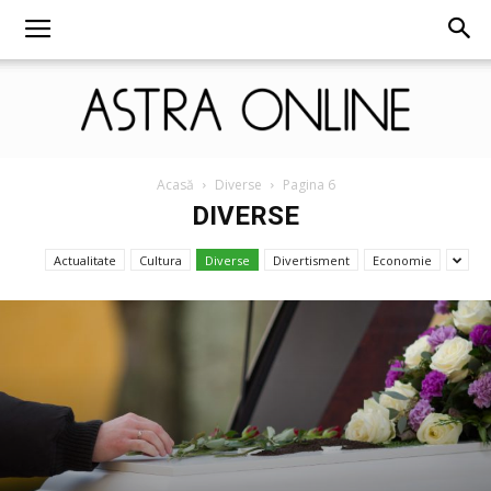
Astra
Acasă
Diverse
Pagina 6
DIVERSE
Actualitate
Cultura
Diverse
Divertisment
Economie
Online