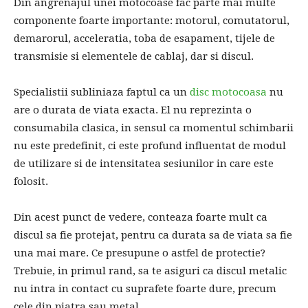
Din angrenajul unei motocoase fac parte mai multe
componente foarte importante: motorul, comutatorul,
demarorul, acceleratia, toba de esapament, tijele de
transmisie si elementele de cablaj, dar si discul.
Specialistii subliniaza faptul ca un
disc motocoasa
nu
are o durata de viata exacta. El nu reprezinta o
consumabila clasica, in sensul ca momentul schimbarii
nu este predefinit, ci este profund influentat de modul
de utilizare si de intensitatea sesiunilor in care este
folosit.
Din acest punct de vedere, conteaza foarte mult ca
discul sa fie protejat, pentru ca durata sa de viata sa fie
una mai mare. Ce presupune o astfel de protectie?
Trebuie, in primul rand, sa te asiguri ca discul metalic
nu intra in contact cu suprafete foarte dure, precum
cele din piatra sau metal.