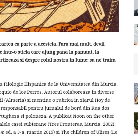
i cartea ca parte a acesteia. Fara mai mult, devii
e intr-o sticla care ajung pana la pamant, la
vertizeaza si despre rolul nostru in lume: sa ne traim
in Filologie Hispanica de la Universitatea din Murcia.
lloquio de los Perros. Autorul colaboreaza in diverse
l (Almeria) si mentine o rubrica in ziarul Hoy de
e responsabil pentru jurnalul de bord din Rua dos
ortugheza si poloneza. A publicat Noon on the other
alele casei subterane (Tres Fronteras, Murcia, 2002),
; ed. a 3-a, martie 2015) si The children of Ulises (Le