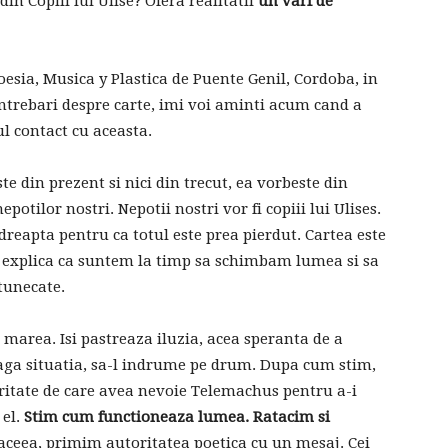
din Copiii lui Ulise? Ofera realitatii
un varf de
oesia, Musica y Plastica de Puente Genil, Cordoba, in
ntrebari despre carte, imi voi aminti acum cand a
l contact cu aceasta.
ste din prezent si nici din trecut, ea vorbeste din
epotilor nostri. Nepotii nostri vor fi copiii lui Ulises.
ndreapta pentru ca totul este prea pierdut. Cartea este
le explica ca suntem la timp sa schimbam lumea si sa
ntunecate.
v marea. Isi pastreaza iluzia, acea speranta de a
eaga situatia, sa-l indrume pe drum. Dupa cum stim,
oritate de care avea nevoie Telemachus pentru a-i
 el.
Stim cum functioneaza lumea. Ratacim si
 aceea, primim autoritatea poetica cu un mesaj. Cei