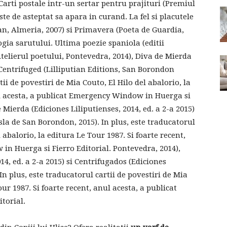
 Carti postale intr-un sertar pentru prajituri (Premiul
ste de asteptat sa apara in curand. La fel si placutele
n, Almeria, 2007) si Primavera (Poeta de Guardia,
gia sarutului. ​​Ultima poezie spaniola (editii
telierul poetului, Pontevedra, 2014), Diva de Mierda
si Centrifuged (Lilliputian Editions, San Borondon
tii de povestiri de Mia Couto, El Hilo del abalorio, la
ul acesta, a publicat Emergency Window in Huerga si
 Mierda (Ediciones Liliputienses, 2014, ed. a 2-a 2015)
Isla de San Borondon, 2015). In plus, este traducatorul
l abalorio, la editura Le Tour 1987. Si foarte recent,
in Huerga si Fierro Editorial. Pontevedra, 2014),
14, ed. a 2-a 2015) si Centrifugados (Ediciones
In plus, este traducatorul cartii de povestiri de Mia
our 1987. Si foarte recent, anul acesta, a publicat
torial.