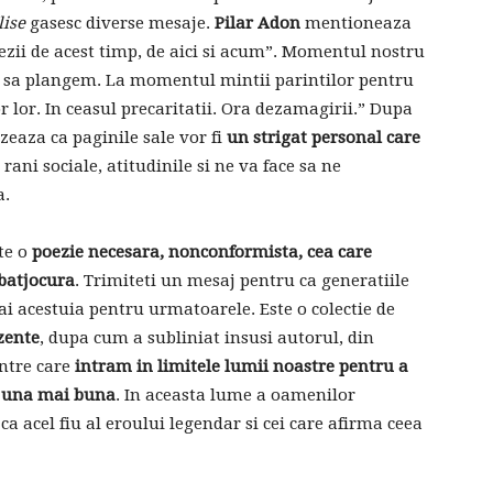
lise
gasesc diverse mesaje.
Pilar Adon
mentioneaza
oezii de acest timp, de aici si acum”. Momentul nostru
a sa plangem. La momentul mintii parintilor pentru
or lor. In ceasul precaritatii. Ora dezamagirii.” Dupa
eaza ca paginile sale vor fi
un strigat personal care
 rani sociale, atitudinile si ne va face sa ne
a.
te o
poezie necesara, nonconformista, cea care
 batjocura
. Trimiteti un mesaj pentru ca generatiile
 ai acestuia pentru urmatoarele. Este o colectie de
zente
, dupa cum a subliniat insusi autorul, din
intre care
intram in limitele lumii noastre pentru a
a una mai buna
. In aceasta lume a oamenilor
ca acel fiu al eroului legendar si cei care afirma ceea