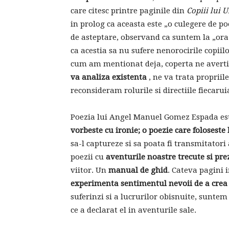
care citesc printre paginile din
Copiii lui U
in prolog ca aceasta este „o culegere de p
de asteptare, observand ca suntem la „or
ca acestia sa nu sufere nenorocirile copiil
cum am mentionat deja, coperta ne avertiz
va analiza existenta
, ne va trata propriile
reconsideram rolurile si directiile fiecarui
Poezia lui Angel Manuel Gomez Espada es
vorbeste cu ironie; o poezie care foloseste
sa-l captureze si sa poata fi transmitatori
poezii cu
aventurile noastre trecute si pre
viitor. Un
manual de ghid
. Cateva pagini 
experimenta sentimentul nevoii de a cre
suferinzi si a lucrurilor obisnuite, suntem 
ce a declarat el in aventurile sale.