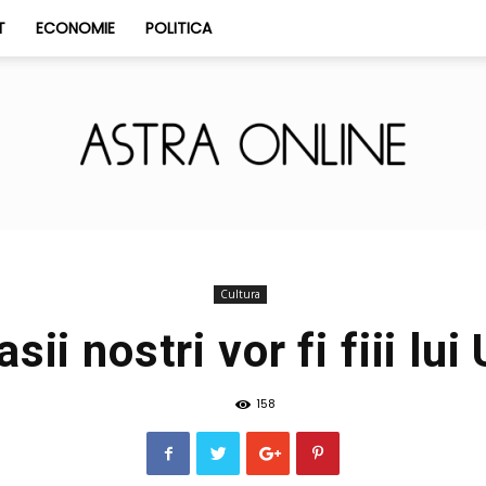
T
ECONOMIE
POLITICA
Astra
Cultura
sii nostri vor fi fiii lui 
158
Online