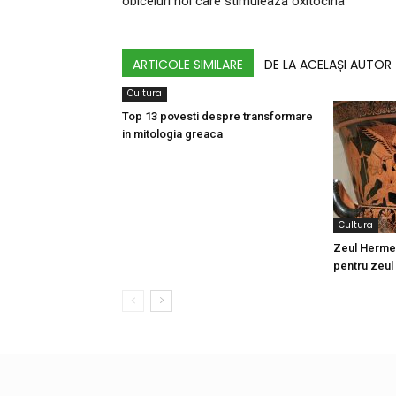
obiceiuri noi care stimulează oxitocina
ARTICOLE SIMILARE
DE LA ACELAȘI AUTOR
Cultura
Top 13 povesti despre transformare
in mitologia greaca
Cultura
Zeul Herme
pentru zeul