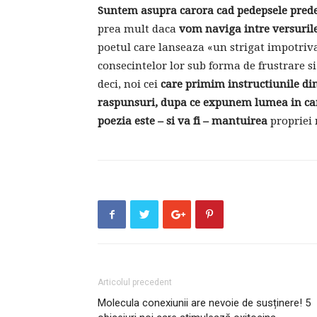
Suntem asupra carora cad pedepsele prede
prea mult daca
vom naviga intre versurile
poetul care lanseaza «un strigat impotriva
consecintelor lor sub forma de frustrare si
deci, noi cei
care primim instructiunile din
raspunsuri, dupa ce expunem lumea in car
poezia este – si va fi – mantuirea
propriei n
Articolul precedent
Molecula conexiunii are nevoie de susținere! 5