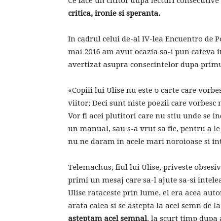
Ce face un cititor dupa lecturi consecutive 
critica, ironie si speranta.
In cadrul celui de-al IV-lea Encuentro de P
mai 2016 am avut ocazia sa-i pun cateva i
avertizat asupra consecintelor dupa primu
«Copiii lui Ulise nu este o carte care vorbe
viitor; Deci sunt niste poezii care vorbesc n
Vor fi acei plutitori care nu stiu unde se i
un manual, sau s-a vrut sa fie, pentru a 
nu ne daram in acele mari noroioase si i
Telemachus, fiul lui Ulise, priveste obsesi
primi un mesaj care sa-l ajute sa-si intel
Ulise rataceste prin lume, el era acea aut
arata calea si se astepta la acel semn de la
asteptam acel semnal
, la scurt timp dupa