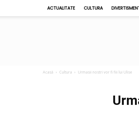
ACTUALITATE
CULTURA
DIVERTISMEN
Acasă
Cultura
Urmasii nostri vor fi fiii lui Ulise
Urma