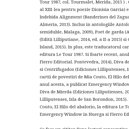
Tour 1987, col. Tourmalet, Merida, 2015 ) .
al XIII-lea pentru poezie Dionisia Garcia) e
Indebida Alignment (Banderines del Zagua
Almeria, 2013). Inclus in antologiile Antolo
semiduble, Malaga, 2009), Poet de garda (A
(Editii Lilliputiane, 2014, ed. a II-a 2015) 
Island, 2015). In plus, este traducatorul car
editura Le Tour 1987. Si foarte recent, an
Fierro Editorial. Pontevedra, 2014), Diva de
si Centrifugados (Ediciones Lilliputenses, 
cartii de povestiri de Mia Couto, El Hilo de
anul acesta, a publicat Emergency Window 
Diva de Mierda (Ediciones Liliputienses, 20
Lilliputenses, Isla de San Borondon, 2015). 
Couto, El Hilo del abalorio, la editura Le T
Emergency Window in Huerga si Fierro Edi