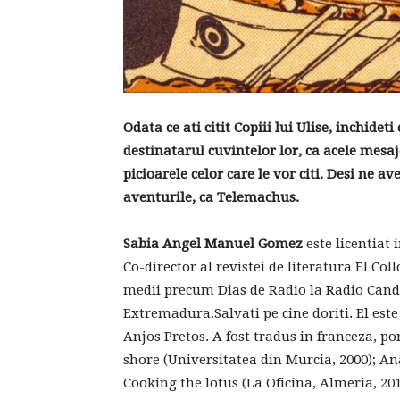
Odata ce ati citit Copiii lui Ulise, inchidet
destinatarul cuvintelor lor, ca acele mesaj
picioarele celor care le vor citi. Desi ne a
aventurile, ca Telemachus.
Sabia Angel Manuel Gomez
este licentiat 
Co-director al revistei de literatura El Co
medii precum Dias de Radio la Radio Candi
Extremadura.Salvati pe cine doriti. El est
Anjos Pretos. A fost tradus in franceza, p
shore (Universitatea din Murcia, 2000); An
Cooking the lotus (La Oficina, Almeria, 2014