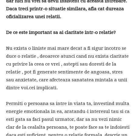
dar nici nu vrei sa devii insistent cu aceasta intrebare.
Daca treci printr-o situatie similara, afla cat dureaza
oficializarea unei relatii.
De ce este important sa ai claritate intr-o relatie?
Nu exista o liniste mai mare decat a fi sigur incotro se
duce o relatie , deoarece atunci cand nu exista claritate
cu privire la ceea ce vrei , astepti sau doresti de la
relatie , pot fi generate sentimente de angoasa, stres
sau anxietate, care afecteaza sanatatea mintala a unii
dintre voi.cei implicati.
Permiti o persoana sa intre in viata ta, investind multa
energie emotionala in ea, aratandu-i interesul tau si ca
esti gata sa faci pasul urmator, dar sa nu vezi nimic
clar de la cealalta persoana, te poate face sa te indoiesti
daca esti suficient. pentru o relatie formala, descrie un