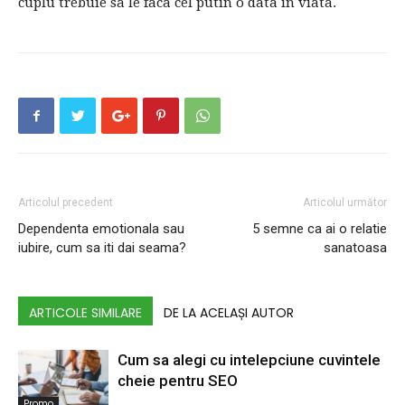
cuplu trebuie sa le faca cel putin o data in viata.
Articolul precedent
Articolul următor
Dependenta emotionala sau
5 semne ca ai o relatie
iubire, cum sa iti dai seama?
sanatoasa
ARTICOLE SIMILARE
DE LA ACELAȘI AUTOR
Cum sa alegi cu intelepciune cuvintele
cheie pentru SEO
Promo