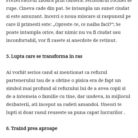
Prezervativul zboara prin camera. Fermoarul rochiei se
rupe. Cineva cade din pat. Se intampla un sunet ciudat
si este amuzant. Incerci o noua miscare si raspunsul pe
care il primesti este: „Opreste-te, ce naiba faci?”; Se
poate intampla orice, dar nimic nu va fi ciudat sau
inconfortabil, vor fi rasete si anecdote de retinut.
5. Lupta care se transforma in ras
Ai vorbit serios cand ai mentionat ca refuzul
partenerului tau de a obtine o pisica era de fapt un
simbol mai profund al refuzului lui de a avea copii si
de a intemeia o familie cu tine, dar undeva, in mijlocul
dezbaterii, ati inceput sa radeti amandoi. Uneori te
lupti si doar rasul reuseste sa puna capat lucrurilor .
6. Traind prea aproape