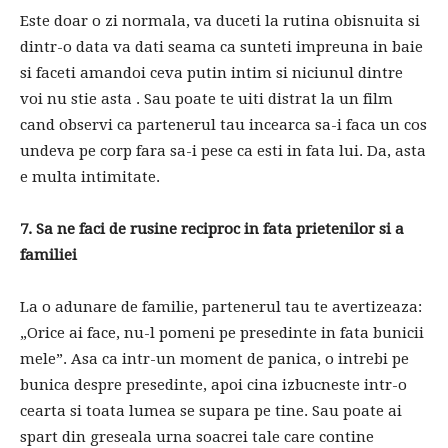
Este doar o zi normala, va duceti la rutina obisnuita si
dintr-o data va dati seama ca sunteti impreuna in baie
si faceti amandoi ceva putin intim si niciunul dintre
voi nu stie asta . Sau poate te uiti distrat la un film
cand observi ca partenerul tau incearca sa-i faca un cos
undeva pe corp fara sa-i pese ca esti in fata lui. Da, asta
e multa intimitate.
7. Sa ne faci de rusine reciproc in fata prietenilor si a
familiei
La o adunare de familie, partenerul tau te avertizeaza:
„Orice ai face, nu-l pomeni pe presedinte in fata bunicii
mele”. Asa ca intr-un moment de panica, o intrebi pe
bunica despre presedinte, apoi cina izbucneste intr-o
cearta si toata lumea se supara pe tine. Sau poate ai
spart din greseala urna soacrei tale care contine