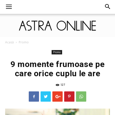
Astra
Acasă
Promo
Promo
9 momente frumoase pe
Online
care orice cuplu le are
127