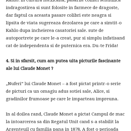
Kahlo. In cultura mexicana, pasarile colibri semnifica
indragostirea si sunt folosite in farmece de dragoste,
dar faptul ca aceasta pasare colibri este neagra si
lipsita de viata sugereaza dezolarea pe care a simtit-o
Kahlo dupa incheierea casatoriei sale. sute de
autoportrete pe care le-a creat, pur si simplu infatisand
cat de independenta si de puternica era. Du-te Frida!
4. Si in sfarsit, cum am putea uita picturile fascinante
ale lui Claude Monet ?
„Nuferi” lui Claude Monet – a fost pictat printr-o serie
de picturi ca un omagiu adus sotiei sale, Alice, si
gradinilor frumoase pe care le imparteau impreuna.
In al doilea rand, Claude Monet a pictat Campul de mac
la intoarcerea sa din Regatul Unit cand s-a stabilit la
Argenteuil cu familia pana in 1878. A fost o perioada