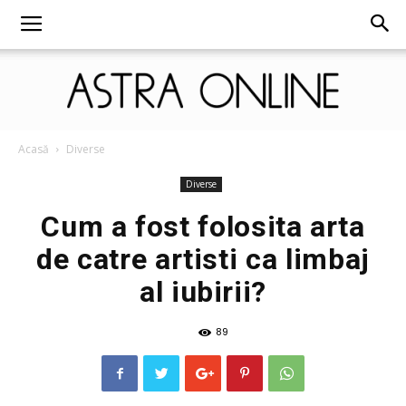
Astra
Acasă
Diverse
Diverse
Cum a fost folosita arta
Online
de catre artisti ca limbaj
al iubirii?
89