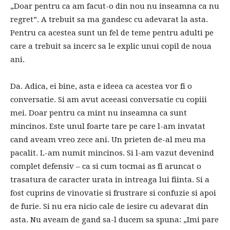
„Doar pentru ca am facut-o din nou nu inseamna ca nu
regret”. A trebuit sa ma gandesc cu adevarat la asta.
Pentru ca acestea sunt un fel de teme pentru adulti pe
care a trebuit sa incerc sa le explic unui copil de noua
ani.
Da. Adica, ei bine, asta e ideea ca acestea vor fi o
conversatie. Si am avut aceeasi conversatie cu copiii
mei. Doar pentru ca mint nu inseamna ca sunt
mincinos. Este unul foarte tare pe care l-am invatat
cand aveam vreo zece ani. Un prieten de-al meu ma
pacalit. L-am numit mincinos. Si l-am vazut devenind
complet defensiv – ca si cum tocmai as fi aruncat o
trasatura de caracter urata in intreaga lui fiinta. Si a
fost cuprins de vinovatie si frustrare si confuzie si apoi
de furie. Si nu era nicio cale de iesire cu adevarat din
asta. Nu aveam de gand sa-l ducem sa spuna: „Imi pare