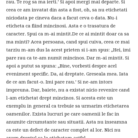
rau. Te rog sa ma ierti.’ Si apoi mergi mai departe. Si
ceea ce am invatat din asta a fost, oh, sa nu etichetati
niciodata pe cineva daca a facut ceva o data. Nu-i
eticheta ca fiind mincinosi. Asta e o trasatura de
caracter. Spui ca m-ai mintit.De ce ai mintit doar ca sa
ma minti? Acea persoana, cand spui cuiva, ceea ce mai
tarziu m-am dus la acest prieten si i-am spus: „Hei, imi
pare rau ca te-am numit mincinos. Dar m-ai mintit. Si
apoi a putut sa spuna: „Bine, vorbesti despre acel
eveniment specific. Da, ai dreptate. Greseala mea. Iata
de ce am facut-o. Imi pare rau.’ Si ne-am intors
impreuna. Dar, baiete, nu a existat nicio revenire cand
l-am etichetat drept mincinos. Si acesta este un
exemplu in general ca trebuie sa urmarim etichetarea
oamenilor. Exista lucruri pe care oamenii le fac in
anumite circumstante sau situatii. Asta nu inseamna
ca este un defect de caracter complet al lor. Nici nu
avem dreptul sa le etichetam astfel.