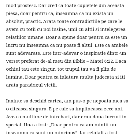
mod prostesc. Dar cred ca toate cupletele din aceasta
piesa, doar pentru ca, inseamna ca nu exista un
absolut, practic. Arata toate contradictiile pe care le
avem cu totii cu noi insine, unii cu altii si intelegerea
relatiilor umane. Doar a spune doar pentru ca este un
lucru nu inseamna ca nu poate fi altul. Este ca ambele
sunt adevarate. Este intr-adevar o inspiratie dintr-un
verset preferat de-al meu din Biblie – Matei 6:22. Daca
ochiul tau este singur, tot trupul tau va fi plin de
lumina. Doar pentru ca inlatura multa judecata si iti
arata paradoxul vietii.
Inainte sa deschid cartea, am pus-o pe nepoata mea sa
o citeasca singura. E pe cale sa implineasca zece ani.
Avea o multime de intrebari, dar erau doua lucruri in
special. Una a fost: „Doar pentru ca am mintit nu
inseamna ca sunt un mincinos”. Iar celalalt a fost: