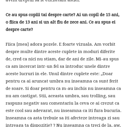
Ce au spus copiii tai despre carte? Ai un copil de 15 ani,
o fiica de 13 ani si un alt fiu de zece ani. Ce au spus ei
despre carte?
Fiica [mea] adora pozele. E foarte vizuala. Am vorbit
despre multe dintre aceste cuplete in moduri diferite
de, cred ca nici nu stiam, dar de ani de zile. Mi-au spus
ca am incercat intr-un fel sa introduc unele dintre
aceste lucruri in ele. Unul dintre cuplete este: „Doar
pentru ca ai aruncat umbra nu inseamna ca sunt ferit
de soare. Si doar pentru ca m-au inchis nu inseamna ca
nu am castigat. Stii, aceasta umbra, sau trolling, sau
raspuns negativ sau comentariu la ceva ce ai crezut ca
este cool sau adevarat, nu inseamna ca iti fura bucuria.
Inseamna ca asta trebuie sa iti afecteze intreaga zi sau
intreaga ta dispozitie? ? Nu inseamna ca treci de la, aw,