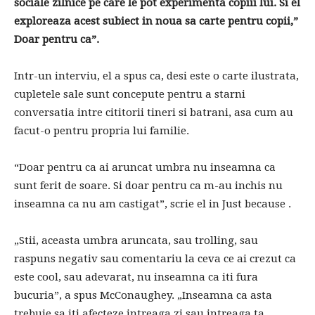
sociale zilnice pe care le pot experimenta copiii lui. Si el
exploreaza acest subiect in noua sa carte pentru copii,”
Doar pentru ca”.
Intr-un interviu, el a spus ca, desi este o carte ilustrata,
cupletele sale sunt concepute pentru a starni
conversatia intre cititorii tineri si batrani, asa cum au
facut-o pentru propria lui familie.
“Doar pentru ca ai aruncat umbra nu inseamna ca
sunt ferit de soare. Si doar pentru ca m-au inchis nu
inseamna ca nu am castigat”, scrie el in Just because .
„Stii, aceasta umbra aruncata, sau trolling, sau
raspuns negativ sau comentariu la ceva ce ai crezut ca
este cool, sau adevarat, nu inseamna ca iti fura
bucuria”, a spus McConaughey. „Inseamna ca asta
trebuie sa iti afecteze intreaga zi sau intreaga ta