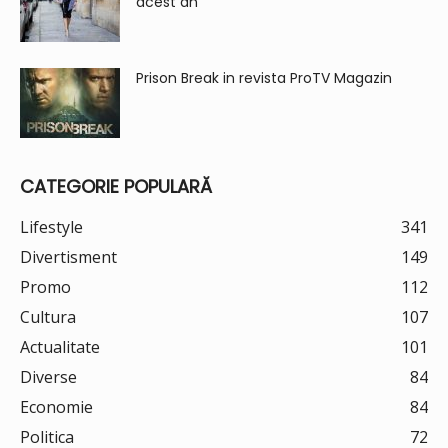
acest an
Prison Break in revista ProTV Magazin
CATEGORIE POPULARĂ
Lifestyle
341
Divertisment
149
Promo
112
Cultura
107
Actualitate
101
Diverse
84
Economie
84
Politica
72