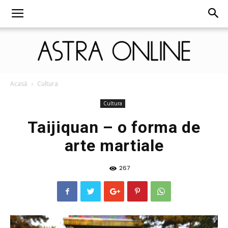
Astra
Acasă
Cultura
Cultura
Taijiquan – o forma de
Online
arte martiale
267