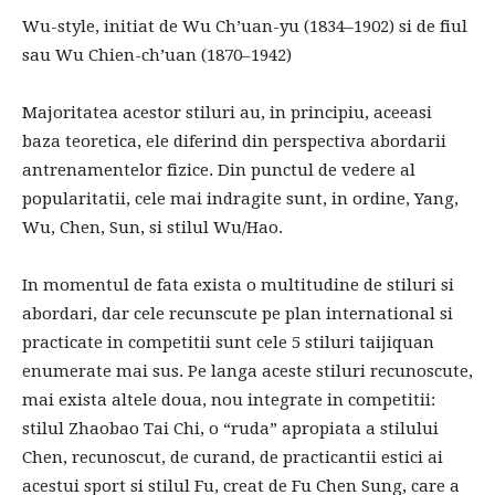
Wu-style, initiat de Wu Ch’uan-yu (1834–1902) si de fiul
sau Wu Chien-ch’uan (1870–1942)
Majoritatea acestor stiluri au, in principiu, aceeasi
baza teoretica, ele diferind din perspectiva abordarii
antrenamentelor fizice. Din punctul de vedere al
popularitatii, cele mai indragite sunt, in ordine, Yang,
Wu, Chen, Sun, si stilul Wu/Hao.
In momentul de fata exista o multitudine de stiluri si
abordari, dar cele recunscute pe plan international si
practicate in competitii sunt cele 5 stiluri taijiquan
enumerate mai sus. Pe langa aceste stiluri recunoscute,
mai exista altele doua, nou integrate in competitii:
stilul Zhaobao Tai Chi, o “ruda” apropiata a stilului
Chen, recunoscut, de curand, de practicantii estici ai
acestui sport si stilul Fu, creat de Fu Chen Sung, care a