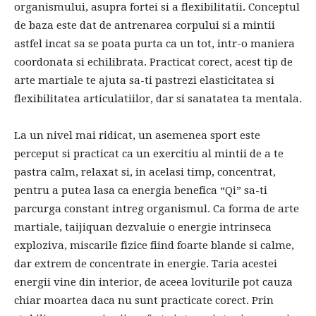
organismului, asupra fortei si a flexibilitatii. Conceptul
de baza este dat de antrenarea corpului si a mintii
astfel incat sa se poata purta ca un tot, intr-o maniera
coordonata si echilibrata. Practicat corect, acest tip de
arte martiale te ajuta sa-ti pastrezi elasticitatea si
flexibilitatea articulatiilor, dar si sanatatea ta mentala.
La un nivel mai ridicat, un asemenea sport este
perceput si practicat ca un exercitiu al mintii de a te
pastra calm, relaxat si, in acelasi timp, concentrat,
pentru a putea lasa ca energia benefica “Qi” sa-ti
parcurga constant intreg organismul. Ca forma de arte
martiale, taijiquan dezvaluie o energie intrinseca
exploziva, miscarile fizice fiind foarte blande si calme,
dar extrem de concentrate in energie. Taria acestei
energii vine din interior, de aceea loviturile pot cauza
chiar moartea daca nu sunt practicate corect. Prin