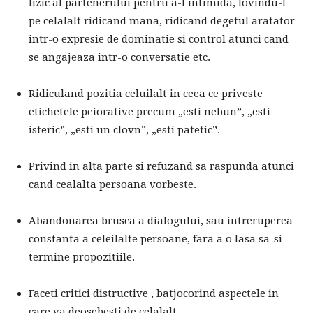
fizic al partenerului pentru a-l intimida, lovindu-l
pe celalalt ridicand mana, ridicand degetul aratator
intr-o expresie de dominatie si control atunci cand
se angajeaza intr-o conversatie etc.
Ridiculand pozitia celuilalt in ceea ce priveste
etichetele peiorative precum „esti nebun”, „esti
isteric”, „esti un clovn”, „esti patetic”.
Privind in alta parte si refuzand sa raspunda atunci
cand cealalta persoana vorbeste.
Abandonarea brusca a dialogului, sau intreruperea
constanta a celeilalte persoane, fara a o lasa sa-si
termine propozitiile.
Faceti critici distructive , batjocorind aspectele in
care va deosebesti de celalalt