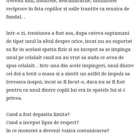
treceau anii, insultele, descalificarile, umilintele
reciproce in fata copiilor si usile trantite ca muzica de
fundal. .
Intr-o zi, tensiunea a fost asa, dupa cateva saptamani
de tipat unul la altul despre orice, incat nu au suportat
sa fie in acelasi spatiu fizic si au inceput sa se impinga
unul pe celalalt cand nu au vrut sa auda ce avea de
spus celalalt. . Intr-una din acele impingeri, unul dintre
cei doi a lovit o masa si a simtit un astfel de impuls sa
loveasca inapoi, incat ar fi facut-o, daca nu ar fi fost
pentru ca unul dintre copiii lui era in spatele lui si-i
privea.
Cand a fost depasita limita?
Cand a inceput lipsa de respect?
In ce moment a devenit toxica comunicarea?