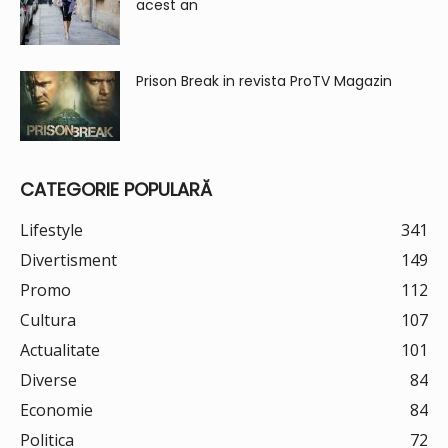
acest an
Prison Break in revista ProTV Magazin
CATEGORIE POPULARĂ
Lifestyle
341
Divertisment
149
Promo
112
Cultura
107
Actualitate
101
Diverse
84
Economie
84
Politica
72