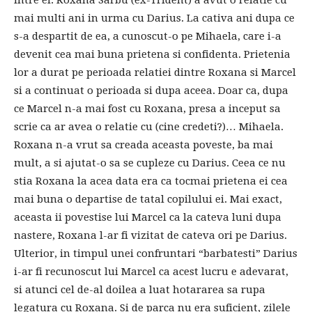
mai multi ani in urma cu Darius. La cativa ani dupa ce
s-a despartit de ea, a cunoscut-o pe Mihaela, care i-a
devenit cea mai buna prietena si confidenta. Prietenia
lor a durat pe perioada relatiei dintre Roxana si Marcel
si a continuat o perioada si dupa aceea. Doar ca, dupa
ce Marcel n-a mai fost cu Roxana, presa a inceput sa
scrie ca ar avea o relatie cu (cine credeti?)… Mihaela.
Roxana n-a vrut sa creada aceasta poveste, ba mai
mult, a si ajutat-o sa se cupleze cu Darius. Ceea ce nu
stia Roxana la acea data era ca tocmai prietena ei cea
mai buna o departise de tatal copilului ei. Mai exact,
aceasta ii povestise lui Marcel ca la cateva luni dupa
nastere, Roxana l-ar fi vizitat de cateva ori pe Darius.
Ulterior, in timpul unei confruntari “barbatesti” Darius
i-ar fi recunoscut lui Marcel ca acest lucru e adevarat,
si atunci cel de-al doilea a luat hotararea sa rupa
legatura cu Roxana. Si de parca nu era suficient, zilele