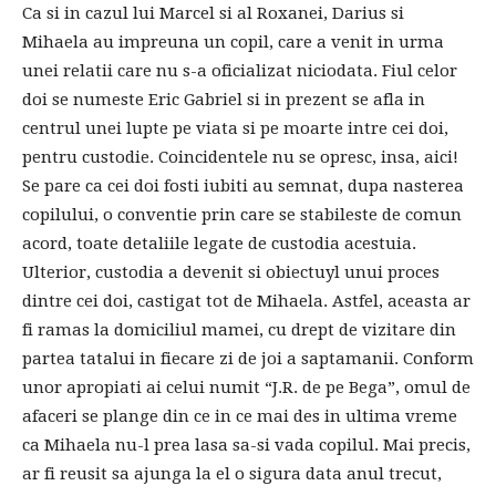
Ca si in cazul lui Marcel si al Roxanei, Darius si
Mihaela au impreuna un copil, care a venit in urma
unei relatii care nu s-a oficializat niciodata. Fiul celor
doi se numeste Eric Gabriel si in prezent se afla in
centrul unei lupte pe viata si pe moarte intre cei doi,
pentru custodie. Coincidentele nu se opresc, insa, aici!
Se pare ca cei doi fosti iubiti au semnat, dupa nasterea
copilului, o conventie prin care se stabileste de comun
acord, toate detaliile legate de custodia acestuia.
Ulterior, custodia a devenit si obiectuyl unui proces
dintre cei doi, castigat tot de Mihaela. Astfel, aceasta ar
fi ramas la domiciliul mamei, cu drept de vizitare din
partea tatalui in fiecare zi de joi a saptamanii. Conform
unor apropiati ai celui numit “J.R. de pe Bega”, omul de
afaceri se plange din ce in ce mai des in ultima vreme
ca Mihaela nu-l prea lasa sa-si vada copilul. Mai precis,
ar fi reusit sa ajunga la el o sigura data anul trecut,