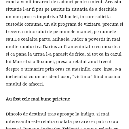
cand a venit incarcat de cadouri pentru micut. Aceasta
situatie l-ar fi pus pe Darius in situatia de a deschide
un nou proces impotriva Mihaelei, in care solicita
custodie comuna, un alt program de vizitare, precum si
trecerea minorului de pe numele mamei, pe numele
sau.De cealalta parte, Mihaela Tudor a povestit in mai
multe randuri ca Darius ar fi amenintat-o cu moartea
si ca pana la urma l-a parasit de frica. Si tot ca in cazul
lui Marcel si a Roxanei, presa a relatat anul trecut
despre o urmarire prin oras cu masinile, care, insa, s-a
incheiat si cu un accident usor, “victima” fiind masina
omului de afaceri.
Au fost cele mai bune prietene
Dincolo de destinul tras aproape la indigo, si mai
interesanta este relatia ciudata pe care cei patru o au
intre ei. Roxana Sarbu (ex-Trident) a avut o relatie cu