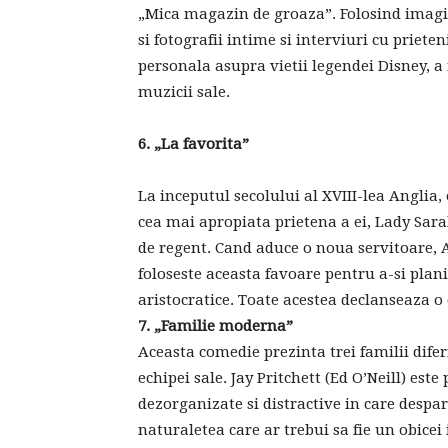
„Mica magazin de groaza”. Folosind imagi
si fotografii intime si interviuri cu priete
personala asupra vietii legendei Disney, a
muzicii sale.
6.
„
La favorita
”
La inceputul secolului al XVIII-lea Anglia,
cea mai apropiata prietena a ei, Lady Sara
de regent. Cand aduce o noua servitoare, A
foloseste aceasta favoare pentru a-si planif
aristocratice. Toate acestea declanseaza o
7.
„
Familie moderna
”
Aceasta comedie prezinta trei familii dife
echipei sale. Jay Pritchett (Ed O’Neill) est
dezorganizate si distractive in care despart
naturaletea care ar trebui sa fie un obicei