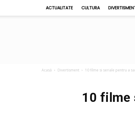
ACTUALITATE
CULTURA
DIVERTISMEN
Acasă
Divertisment
10 filme si seriale pentru a 
10 filme 