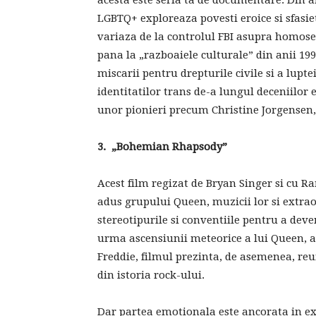
acesta este seria ta de documentare. Din a
LGBTQ+ exploreaza povesti eroice si sfasie
variaza de la controlul FBI asupra homosexu
pana la „razboaiele culturale” din anii 19
miscarii pentru drepturile civile si a lupte
identitatilor trans de-a lungul deceniilor 
unor pionieri precum Christine Jorgensen,
3.
„
Bohemian Rhapsody
”
Acest film regizat de Bryan Singer si cu R
adus grupului Queen, muzicii lor si extrao
stereotipurile si conventiile pentru a deven
urma ascensiunii meteorice a lui Queen, a s
Freddie, filmul prezinta, de asemenea, reu
din istoria rock-ului.
Dar partea emotionala este ancorata in exp