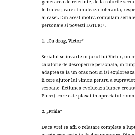
generarea de referinte, de la rolurile secu
le traiesc, care stimuleaza toleranta, resp
ai casei. Din acest motiv, compilam seriale
personaje si povesti LGTBIQ+.
1.
„
Cu drag, Victor”
Serialul se invarte in jurul lui Victor, un 
calatorie de descoperire personala, in tim
adapteaza la un oras nou si isi exploreaza 
ii cere ajutor lui Simon pentru a supraviet
sezoane, fictiunea evolueaza lumea creata 
Plus+), care este plasat in apreciatul rom
2.
„
Pride
”
Daca vrei sa afli o relatare completa a lu