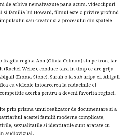
ni de arhiva nemaivazute pana acum, videoclipuri
nii si familia lui Howard, filmul este o privire profund
 impulsului sau creator si a procesului din spatele
 o fragila regina Ana (Olivia Colman) sta pe tron, iar
h (Rachel Weisz), conduce tara in timp ce are grija
bigail (Emma Stone), Sarah o ia sub aripa ei. Abigail
ica cu viclenie intoarcerea la radacinile ei
 competitie acerba pentru a deveni favorita reginei.
rite prin prisma unui realizator de documentare si a
e patriarhul acestei familii moderne complicate,
irile, sexualitatile si identitatile sunt aratate cu
 in audiovizual.