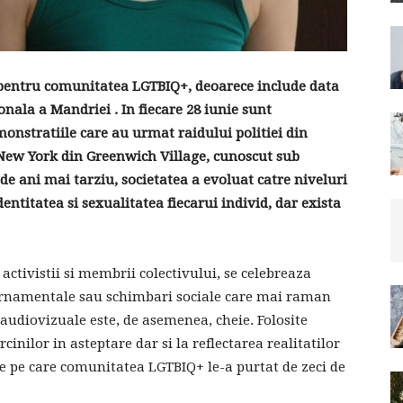
 pentru comunitatea LGTBIQ+, deoarece include data
onala a Mandriei . In fiecare 28 iunie sunt
onstratiile care au urmat raidului politiei din
l New York din Greenwich Village, cunoscut sub
de ani mai tarziu, societatea a evoluat catre niveluri
entitatea si sexualitatea fiecarui individ, dar exista
 activistii si membrii colectivului, se celebreaza
vernamentale sau schimbari sociale care mai raman
 audiovizuale este, de asemenea, cheie. Folosite
cinilor in asteptare dar si la reflectarea realitatilor
ile pe care comunitatea LGTBIQ+ le-a purtat de zeci de