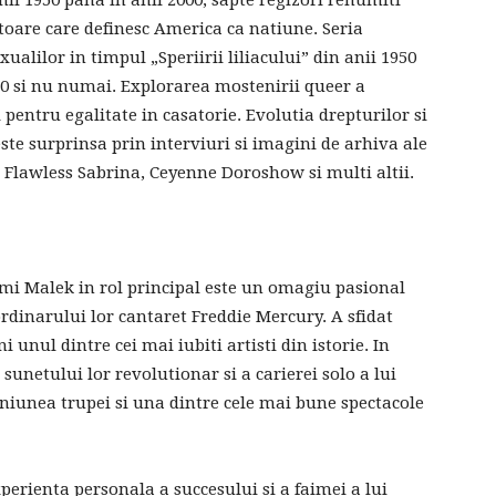
nii 1950 pana in anii 2000, sapte regizori renumiti
toare care definesc America ca natiune. Seria
alilor in timpul „Speriirii liliacului” din anii 1950
90 si nu numai. Explorarea mostenirii queer a
i pentru egalitate in casatorie. Evolutia drepturilor si
este surprinsa prin interviuri si imagini de arhiva ale
 Flawless Sabrina, Ceyenne Doroshow si multi altii.
ami Malek in rol principal este un omagiu pasional
rdinarului lor cantaret Freddie Mercury. A sfidat
i unul dintre cei mai iubiti artisti din istorie. In
unetului lor revolutionar si a carierei solo a lui
niunea trupei si una dintre cele mai bune spectacole
erienta personala a succesului si a faimei a lui