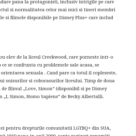
ndare pana la protagonisti, inclusiv intrigile pe care
ectul si normalitatea celor mai mici si tineri membri
le si filmele disponibile pe Disney Plus+ care includ
nou elev de la liceul Creekwood, care porneste intr-o
p ce se confrunta cu problemele sale acasa, se
orientarea sexuala . Cand pare ca totul il copleseste,
ui suisurilor si coborasurilor liceului. Timp de doua
de filmul „Love, Simon” (disponibil si pe Disney
an „I, Simon, Homo Sapiens” de Becky Albertalli.
ptei pentru drepturile comunitatii LGTBQ+ din SUA,