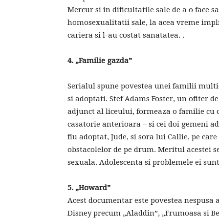
Mercur si in dificultatile sale de a o face 
homosexualitatii sale, la acea vreme implic
cariera si l-au costat sanatatea. .
4.
„
Familie gazda
”
Serialul spune povestea unei familii multi
si adoptati. Stef Adams Foster, un ofiter de
adjunct al liceului, formeaza o familie cu co
casatorie anterioara – si cei doi gemeni a
fiu adoptat, Jude, si sora lui Callie, pe ca
obstacolelor de pe drum. Meritul acestei ser
sexuala. Adolescenta si problemele ei sunt 
5. „Howard”
Acest documentar este povestea nespusa a
Disney precum „Aladdin”, „Frumoasa si Bes