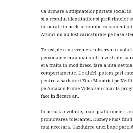
Ca urmare a stigmatelor purtate social in 
si a restului identitatilor si preferintelor 
incadrate in acele acronime ca oameni intr
Atunci nu au fost caricaturate pe baza ste
Totusi, de ceva vreme se observa o evolutie 
personajele erau mai mult inzestrate cu re
era traita in mod firesc, fara a uita nevoi
comportamente. De altfel, putem gasi cate
pentru a sarbatori Ziua Mandriei pe Netflix
pe Amazon Prime Video sau chiar la progr
face in fiecare an.
In aceasta evolutie, toate platformele s-au
promovarea tolerantei, Disney Plus+ fiind 
mai necesara. Gazduirea unei bune parti di