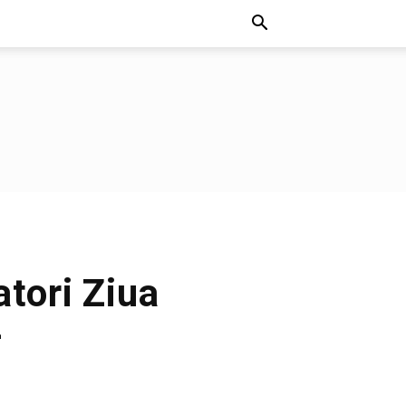
atori Ziua
+