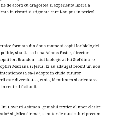
sa fie de acord cu dragostea si experienta libera a
ata in riscuri si stigmate care i-au pus in pericol
etnice formata din doua mame si copiii lor biologici
 politie, si sotia sa Lena Adams Foster, director
piii lor, Brandon – fiul biologic al lui Stef dintr-o
doptivi Mariana si Jesus. Ei au adaugat recent un nou
re intentioneaza sa-i adopte in ciuda tuturor
ii este diversitatea, etnia, identitatea si orientarea
in centrul fictiunii.
 lui Howard Ashman, genialul textier al unor clasice
tia” si „Mica Sirena”, si autor de musicaluri precum