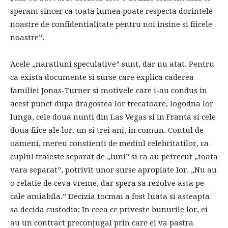
speram sincer ca toata lumea poate respecta dorintele
noastre de confidentialitate pentru noi insine si fiicele
noastre”.
Acele „naratiuni speculative” sunt, dar nu atat. Pentru
ca exista documente si surse care explica caderea
familiei Jonas-Turner si motivele care i-au condus in
acest punct dupa dragostea lor trecatoare, logodna lor
lunga, cele doua nunti din Las Vegas si in Franta si cele
doua fiice ale lor. un si trei ani, in comun. Contul de
oameni, mereu constienti de mediul celebritatilor, ca
cuplul traieste separat de „luni” si ca au petrecut „toata
vara separat”, potrivit unor surse apropiate lor. „Nu au
o relatie de ceva vreme, dar spera sa rezolve asta pe
cale amiabila.” Decizia tocmai a fost luata si asteapta
sa decida custodia; In ceea ce priveste bunurile lor, ei
au un contract preconjugal prin care el va pastra