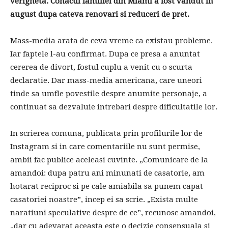
verigheta. Conacul familiei din Miami a fost vandut in
august dupa cateva renovari si reduceri de pret.
Mass-media arata de ceva vreme ca existau probleme.
Iar faptele l-au confirmat. Dupa ce presa a anuntat
cererea de divort, fostul cuplu a venit cu o scurta
declaratie. Dar mass-media americana, care uneori
tinde sa umfle povestile despre anumite personaje, a
continuat sa dezvaluie intrebari despre dificultatile lor.
In scrierea comuna, publicata prin profilurile lor de
Instagram si in care comentariile nu sunt permise,
ambii fac publice aceleasi cuvinte. „Comunicare de la
amandoi: dupa patru ani minunati de casatorie, am
hotarat reciproc si pe cale amiabila sa punem capat
casatoriei noastre”, incep ei sa scrie. „Exista multe
naratiuni speculative despre de ce”, recunosc amandoi,
„dar cu adevarat aceasta este o decizie consensuala si