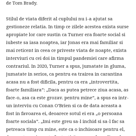
de Tom Brady.
Stilul de viata diferit al cuplului nu i-a ajutat sa
gestioneze relatia. In timp ce zilele acestea exista surse
apropiate lor care sustin ca Turner era foarte social si
iubeste sa iasa noaptea, iar Jonas era mai familiar si
mai reticent in ceea ce priveste viata de noapte, exista
interviuri cu cei doi in timpul pandemiei care afirma
contrariul. In 2020, Turner a spus, jumatate in gluma,
jumatate in serios, ca pentru ea trairea in carantina
acasa nu a fost dificila, pentru ca era „introvertita,
foarte familiara”: „Daca as putea petrece ziua acasa, as
face-o, asa ca este grozav. pentru mine”, a spus ea intr-
un interviu cu Conan O’Brien si ca de data aceasta a
fost in favoarea ei, deoarece sotul ei era „o persoana
foarte sociala”. „Imi este greu sa-l inchid si sa-l fac sa
petreaca timp cu mine, este ca o inchisoare pentru el,