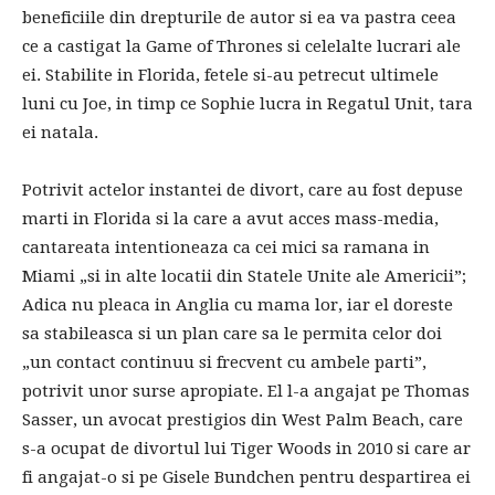
beneficiile din drepturile de autor si ea va pastra ceea
ce a castigat la Game of Thrones si celelalte lucrari ale
ei. Stabilite in Florida, fetele si-au petrecut ultimele
luni cu Joe, in timp ce Sophie lucra in Regatul Unit, tara
ei natala.
Potrivit actelor instantei de divort, care au fost depuse
marti in Florida si la care a avut acces mass-media,
cantareata intentioneaza ca cei mici sa ramana in
Miami „si in alte locatii din Statele Unite ale Americii”;
Adica nu pleaca in Anglia cu mama lor, iar el doreste
sa stabileasca si un plan care sa le permita celor doi
„un contact continuu si frecvent cu ambele parti”,
potrivit unor surse apropiate. El l-a angajat pe Thomas
Sasser, un avocat prestigios din West Palm Beach, care
s-a ocupat de divortul lui Tiger Woods in 2010 si care ar
fi angajat-o si pe Gisele Bundchen pentru despartirea ei