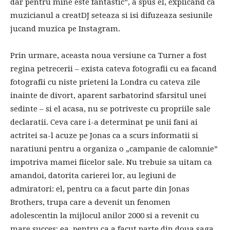
dar pentru mine este fantastic”, a spus el, explicand ca
muzicianul a creatDJ seteaza si isi difuzeaza sesiunile
jucand muzica pe Instagram.
Prin urmare, aceasta noua versiune ca Turner a fost
regina petrecerii – exista cateva fotografii cu ea facand
fotografii cu niste prieteni la Londra cu cateva zile
inainte de divort, aparent sarbatorind sfarsitul unei
sedinte – si el acasa, nu se potriveste cu propriile sale
declaratii. Ceva care i-a determinat pe unii fani ai
actritei sa-l acuze pe Jonas ca a scurs informatii si
naratiuni pentru a organiza o „campanie de calomnie”
impotriva mamei fiicelor sale. Nu trebuie sa uitam ca
amandoi, datorita carierei lor, au legiuni de
admiratori: el, pentru ca a facut parte din Jonas
Brothers, trupa care a devenit un fenomen
adolescentin la mijlocul anilor 2000 si a revenit cu
mare succes; ea, pentru ca a facut parte din doua saga