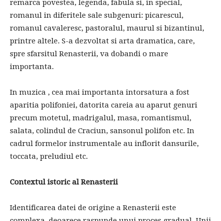
remarca povestea, legenda, fabula si, in special,
romanul in diferitele sale subgenuri: picarescul,
romanul cavaleresc, pastoralul, maurul si bizantinul,
printre altele. S-a dezvoltat si arta dramatica, care,
spre sfarsitul Renasterii, va dobandi o mare
importanta.
In muzica , cea mai importanta intorsatura a fost
aparitia polifoniei, datorita careia au aparut genuri
precum motetul, madrigalul, masa, romantismul,
salata, colindul de Craciun, sansonul polifon etc. In
cadrul formelor instrumentale au inflorit dansurile,
toccata, preludiul etc.
Contextul istoric al Renasterii
Identificarea datei de origine a Renasterii este
complexa, deoarece raspunde unui proces gradual. Unii