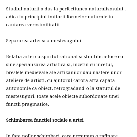
Studiul naturii a dus la perfectiunea naturalismului ,
adica la principiul imitarii formelor naturale in
cautarea verosimilitatii .
Separarea artei si a mestesugului
Relatia artei cu spiritul rational si stiintific aduce cu
sine specializarea artistica si, incetul cu incetul,
breslele medievale ale artizanilor dau nastere unor
ateliere de artisti, cu ajutorul carora arta capata
autonomie ca obiect, retrogradand-o la statutul de
mestesuguri. toate acele obiecte subordonate unei
functii pragmatice.
Schimbarea functiei sociale a artei
In fata noilor schimbari, care presupun o rafinare