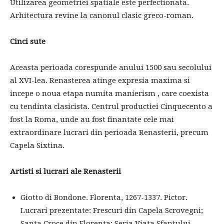
Utilizarea geometriei spatiale este perfectionata.
Arhitectura revine la canonul clasic greco-roman.
Cinci sute
Aceasta perioada corespunde anului 1500 sau secolului
al XVI-lea. Renasterea atinge expresia maxima si
incepe o noua etapa numita manierism , care coexista
cu tendinta clasicista. Centrul productiei Cinquecento a
fost la Roma, unde au fost finantate cele mai
extraordinare lucrari din perioada Renasterii, precum
Capela Sixtina.
Artisti si lucrari ale Renasterii
Giotto di Bondone. Florenta, 1267-1337. Pictor.
Lucrari prezentate: Frescuri din Capela Scrovegni;
Santa Croce din Florenta; Seria Viata Sfantului