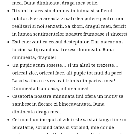
mea. Buna dimineata, draga mea sotie.
Iti simt in aceasta dimineata inima si sufletul
iubitor. Fie ca aceasta zi sati dea putere pentru noi
realizari si noi senzatii. Sa zbori, dragul meu, fericit
in lumea sentimentelor noastre frumoase si sincere!
Esti enervant ca ceasul desteptator. Dar macar am
la cine sa tip cand ma trezesc dimineata. Buna
dimineata, dragule!
Un pupic acum soseste… si un altul te trezeste…
oriceai zice, oriceai face, alt pupic tot nuti da pace!
Lasal sa faca ce vrea cai trimis din partea mea!
Dimineata frumoasa, iubirea mea!
Casatoria noastra minunata imi ofera un motiv sa
zambesc in fiecare zi binecuvantata. Buna
dimineata draga mea.
Cel mai bun inceput al zilei este sa stai langa tine in
bucatarie, sorbind cafea si vorbind, mie dor de