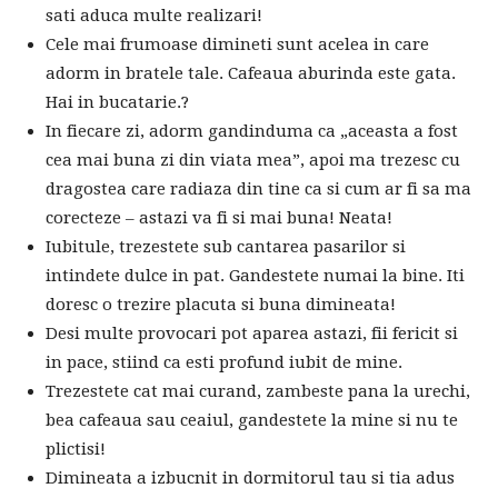
sati aduca multe realizari!
Cele mai frumoase dimineti sunt acelea in care
adorm in bratele tale. Cafeaua aburinda este gata.
Hai in bucatarie.?
In fiecare zi, adorm gandinduma ca „aceasta a fost
cea mai buna zi din viata mea”, apoi ma trezesc cu
dragostea care radiaza din tine ca si cum ar fi sa ma
corecteze – astazi va fi si mai buna! Neata!
Iubitule, trezestete sub cantarea pasarilor si
intindete dulce in pat. Gandestete numai la bine. Iti
doresc o trezire placuta si buna dimineata!
Desi multe provocari pot aparea astazi, fii fericit si
in pace, stiind ca esti profund iubit de mine.
Trezestete cat mai curand, zambeste pana la urechi,
bea cafeaua sau ceaiul, gandestete la mine si nu te
plictisi!
Dimineata a izbucnit in dormitorul tau si tia adus