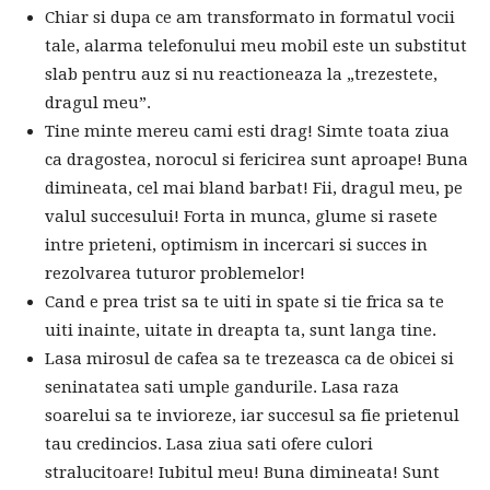
Chiar si dupa ce am transformato in formatul vocii
tale, alarma telefonului meu mobil este un substitut
slab pentru auz si nu reactioneaza la „trezestete,
dragul meu”.
Tine minte mereu cami esti drag! Simte toata ziua
ca dragostea, norocul si fericirea sunt aproape! Buna
dimineata, cel mai bland barbat! Fii, dragul meu, pe
valul succesului! Forta in munca, glume si rasete
intre prieteni, optimism in incercari si succes in
rezolvarea tuturor problemelor!
Cand e prea trist sa te uiti in spate si tie frica sa te
uiti inainte, uitate in dreapta ta, sunt langa tine.
Lasa mirosul de cafea sa te trezeasca ca de obicei si
seninatatea sati umple gandurile. Lasa raza
soarelui sa te invioreze, iar succesul sa fie prietenul
tau credincios. Lasa ziua sati ofere culori
stralucitoare! Iubitul meu! Buna dimineata! Sunt