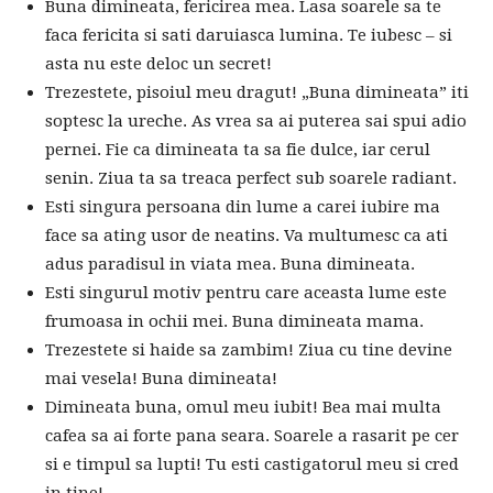
Buna dimineata, fericirea mea. Lasa soarele sa te
faca fericita si sati daruiasca lumina. Te iubesc – si
asta nu este deloc un secret!
Trezestete, pisoiul meu dragut! „Buna dimineata” iti
soptesc la ureche. As vrea sa ai puterea sai spui adio
pernei. Fie ca dimineata ta sa fie dulce, iar cerul
senin. Ziua ta sa treaca perfect sub soarele radiant.
Esti singura persoana din lume a carei iubire ma
face sa ating usor de neatins. Va multumesc ca ati
adus paradisul in viata mea. Buna dimineata.
Esti singurul motiv pentru care aceasta lume este
frumoasa in ochii mei. Buna dimineata mama.
Trezestete si haide sa zambim! Ziua cu tine devine
mai vesela! Buna dimineata!
Dimineata buna, omul meu iubit! Bea mai multa
cafea sa ai forte pana seara. Soarele a rasarit pe cer
si e timpul sa lupti! Tu esti castigatorul meu si cred