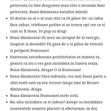
petrecuta cu tine dragostea mea este o secunda bine
petrecuta. Buna dimineata batailor inimii!
Iti doresc sa ai o zi cum stiu ca iti place tie: cu cafea
fara zahar, telefoane putine si sa treaca opt ore ca si
cum ar fi doua. Te pup cu drag!
Buna dimineata! Iti urez un inceput de zi energic,
inspirat si deosebit! Fii gata de o zi plina de victorii
si peripetii frumoase!
Pastreaza intotdeauna pozitivitatea in mintea ta,
pentru ca nu o vei gasi niciodata in lumea reala.
Buna dimineata, draga! O zi frumoasa!
Buna dimineata! Fara indoiala, cea mai buna parte a
zilei mele este sa ma trezesc langa tine in fiecare
dimineata, draga.
Buna dimineata frumoasei mele sotii.
Nu uita niciodata ca te iubesc! Astept cu nerabdare
momentele noastre placute si afectuoase, in doi.