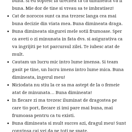
buna. Si eu soptesc la urechea ta ca dimineata va fi
buna. Mie dor de tine si vreau sa te imbratisez!
Cat de norocos sunt ca ma trezesc langa cea mai
buna decizie din viata mea. Buna dimineata draga.
Buna dimineata singurei mele sotii frumoase. Sper
ca aveti o zi minunata in fata dvs. si asigurativa ca
va ingrijiti pe tot parcursul zilei. Te iubesc atat de
mult.
Cautam un lucru mic intro lume imensa. Si team
gasit pe tine, un lucru imens intro lume mica. Buna
dimineata, ingerul meu!
Niciodata nu stiu la ce sa ma astept de la o femeie
atat de minunata… Buna dimineata!
In fiecare zi ma trezesc iluminat de dragostea pe
care tio port, fiecare zi imi pare mai buna, mai
frumoasa pentru ca tu existi.
Buna dimineata si mult succes azi, dragul meu! Sunt
convinsa cai vei da pe toti pe spate.