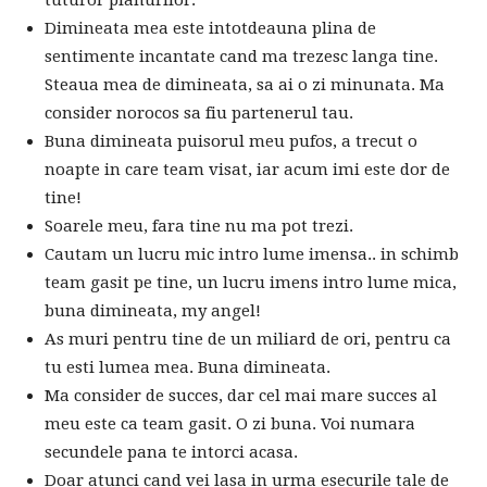
tuturor planurilor.
Dimineata mea este intotdeauna plina de
sentimente incantate cand ma trezesc langa tine.
Steaua mea de dimineata, sa ai o zi minunata. Ma
consider norocos sa fiu partenerul tau.
Buna dimineata puisorul meu pufos, a trecut o
noapte in care team visat, iar acum imi este dor de
tine!
Soarele meu, fara tine nu ma pot trezi.
Cautam un lucru mic intro lume imensa.. in schimb
team gasit pe tine, un lucru imens intro lume mica,
buna dimineata, my angel!
As muri pentru tine de un miliard de ori, pentru ca
tu esti lumea mea. Buna dimineata.
Ma consider de succes, dar cel mai mare succes al
meu este ca team gasit. O zi buna. Voi numara
secundele pana te intorci acasa.
Doar atunci cand vei lasa in urma esecurile tale de