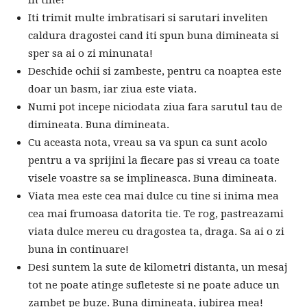
in tine!
Iti trimit multe imbratisari si sarutari inveliten
caldura dragostei cand iti spun buna dimineata si
sper sa ai o zi minunata!
Deschide ochii si zambeste, pentru ca noaptea este
doar un basm, iar ziua este viata.
Numi pot incepe niciodata ziua fara sarutul tau de
dimineata. Buna dimineata.
Cu aceasta nota, vreau sa va spun ca sunt acolo
pentru a va sprijini la fiecare pas si vreau ca toate
visele voastre sa se implineasca. Buna dimineata.
Viata mea este cea mai dulce cu tine si inima mea
cea mai frumoasa datorita tie. Te rog, pastreazami
viata dulce mereu cu dragostea ta, draga. Sa ai o zi
buna in continuare!
Desi suntem la sute de kilometri distanta, un mesaj
tot ne poate atinge sufleteste si ne poate aduce un
zambet pe buze. Buna dimineata, iubirea mea!