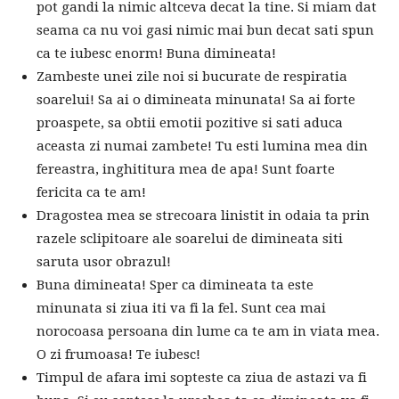
pot gandi la nimic altceva decat la tine. Si miam dat
seama ca nu voi gasi nimic mai bun decat sati spun
ca te iubesc enorm! Buna dimineata!
Zambeste unei zile noi si bucurate de respiratia
soarelui! Sa ai o dimineata minunata! Sa ai forte
proaspete, sa obtii emotii pozitive si sati aduca
aceasta zi numai zambete! Tu esti lumina mea din
fereastra, inghititura mea de apa! Sunt foarte
fericita ca te am!
Dragostea mea se strecoara linistit in odaia ta prin
razele sclipitoare ale soarelui de dimineata siti
saruta usor obrazul!
Buna dimineata! Sper ca dimineata ta este
minunata si ziua iti va fi la fel. Sunt cea mai
norocoasa persoana din lume ca te am in viata mea.
O zi frumoasa! Te iubesc!
Timpul de afara imi sopteste ca ziua de astazi va fi