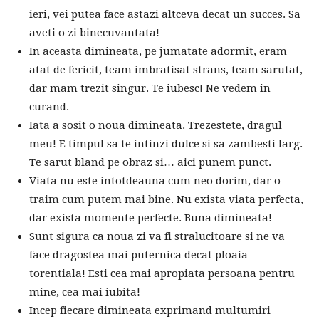
ieri, vei putea face astazi altceva decat un succes. Sa
aveti o zi binecuvantata!
In aceasta dimineata, pe jumatate adormit, eram
atat de fericit, team imbratisat strans, team sarutat,
dar mam trezit singur. Te iubesc! Ne vedem in
curand.
Iata a sosit o noua dimineata. Trezestete, dragul
meu! E timpul sa te intinzi dulce si sa zambesti larg.
Te sarut bland pe obraz si… aici punem punct.
Viata nu este intotdeauna cum neo dorim, dar o
traim cum putem mai bine. Nu exista viata perfecta,
dar exista momente perfecte. Buna dimineata!
Sunt sigura ca noua zi va fi stralucitoare si ne va
face dragostea mai puternica decat ploaia
torentiala! Esti cea mai apropiata persoana pentru
mine, cea mai iubita!
Incep fiecare dimineata exprimand multumiri