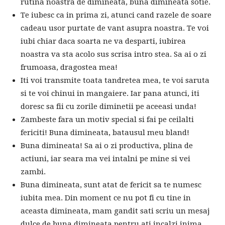
rutina noastra de dimineata, buna dimineata sotie.
Te iubesc ca in prima zi, atunci cand razele de soare
cadeau usor purtate de vant asupra noastra. Te voi
iubi chiar daca soarta ne va desparti, iubirea
noastra va sta acolo sus scrisa intro stea. Sa ai o zi
frumoasa, dragostea mea!
Iti voi transmite toata tandretea mea, te voi saruta
si te voi chinui in mangaiere. Iar pana atunci, iti
doresc sa fii cu zorile diminetii pe aceeasi unda!
Zambeste fara un motiv special si fai pe ceilalti
fericiti! Buna dimineata, batausul meu bland!
Buna dimineata! Sa ai o zi productiva, plina de
actiuni, iar seara ma vei intalni pe mine si vei
zambi.
Buna dimineata, sunt atat de fericit sa te numesc
iubita mea. Din moment ce nu pot fi cu tine in
aceasta dimineata, mam gandit sati scriu un mesaj
dulce de buna dimineata pentru ati incalzi inima.