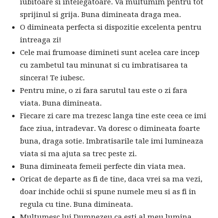
iubitoare si intelegatoare. Va multumim pentru tot
sprijinul si grija. Buna dimineata draga mea.
O dimineata perfecta si dispozitie excelenta pentru
intreaga zi!
Cele mai frumoase dimineti sunt acelea care incep
cu zambetul tau minunat si cu imbratisarea ta
sincera! Te iubesc.
Pentru mine, o zi fara sarutul tau este o zi fara
viata. Buna dimineata.
Fiecare zi care ma trezesc langa tine este ceea ce imi
face ziua, intradevar. Va doresc o dimineata foarte
buna, draga sotie. Imbratisarile tale imi lumineaza
viata si ma ajuta sa trec peste zi.
Buna dimineata femeii perfecte din viata mea.
Oricat de departe as fi de tine, daca vrei sa ma vezi,
doar inchide ochii si spune numele meu si as fi in
regula cu tine. Buna dimineata.
Multumesc lui Dumnezeu ca esti al meu lumina