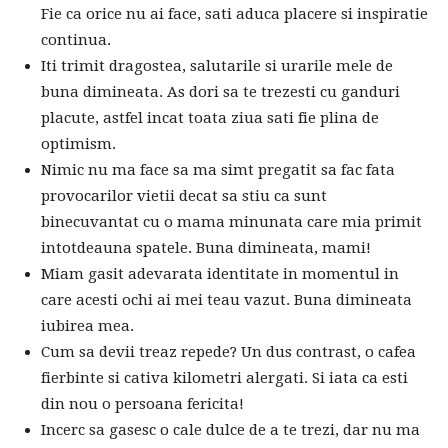
Fie ca orice nu ai face, sati aduca placere si inspiratie
continua.
Iti trimit dragostea, salutarile si urarile mele de
buna dimineata. As dori sa te trezesti cu ganduri
placute, astfel incat toata ziua sati fie plina de
optimism.
Nimic nu ma face sa ma simt pregatit sa fac fata
provocarilor vietii decat sa stiu ca sunt
binecuvantat cu o mama minunata care mia primit
intotdeauna spatele. Buna dimineata, mami!
Miam gasit adevarata identitate in momentul in
care acesti ochi ai mei teau vazut. Buna dimineata
iubirea mea.
Cum sa devii treaz repede? Un dus contrast, o cafea
fierbinte si cativa kilometri alergati. Si iata ca esti
din nou o persoana fericita!
Incerc sa gasesc o cale dulce de a te trezi, dar nu ma