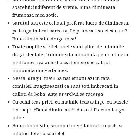
soarelui; indiferent de vreme. Buna dimineata
frumoasa mea sotie.
Sarutul tau este cel mai preferat lucru de dimineata,
pe langa imbratisarea ta. Le primesc astazi sau nu?
Buna dimineata, draga mea!
Toate noptile si zilele mele sunt pline de minunile
dragostei tale. O dimineata minunata pentru tine si
multumesc ca ai fost acea femeie speciala si
minunata din viata mea.
Neata, dragul meu! Sa nai emotii azi in fata
comisiei. Imagineazati ca sunt toti imbracati in
chiloti de baba. Asta ar trebui sa mearga!
Cu ochii teas privi, cu mainile teas atinge, cu buzele
tias sopti “Buna dimineata!” daca ai fi acum langa
mine.
Buna dimineata, scumpul meu! Ridicate repede si
intalnestete cu soarele!