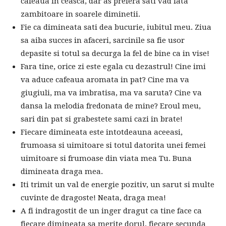
cafeaua in ceasca, dar as prefera sati vad fata
zambitoare in soarele diminetii.
Fie ca dimineata sati dea bucurie, iubitul meu. Ziua
sa aiba succes in afaceri, sarcinile sa fie usor
depasite si totul sa decurga la fel de bine ca in vise!
Fara tine, orice zi este egala cu dezastrul! Cine imi
va aduce cafeaua aromata in pat? Cine ma va
giugiuli, ma va imbratisa, ma va saruta? Cine va
dansa la melodia fredonata de mine? Eroul meu,
sari din pat si grabestete sami cazi in brate!
Fiecare dimineata este intotdeauna aceeasi,
frumoasa si uimitoare si totul datorita unei femei
uimitoare si frumoase din viata mea Tu. Buna
dimineata draga mea.
Iti trimit un val de energie pozitiv, un sarut si multe
cuvinte de dragoste! Neata, draga mea!
A fi indragostit de un inger dragut ca tine face ca
fiecare dimineata sa merite dorul, fiecare secunda