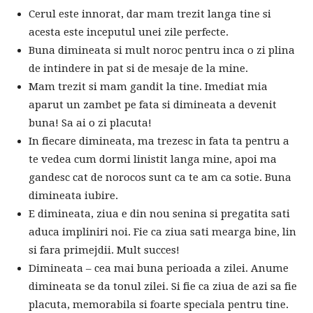
Cerul este innorat, dar mam trezit langa tine si
acesta este inceputul unei zile perfecte.
Buna dimineata si mult noroc pentru inca o zi plina
de intindere in pat si de mesaje de la mine.
Mam trezit si mam gandit la tine. Imediat mia
aparut un zambet pe fata si dimineata a devenit
buna! Sa ai o zi placuta!
In fiecare dimineata, ma trezesc in fata ta pentru a
te vedea cum dormi linistit langa mine, apoi ma
gandesc cat de norocos sunt ca te am ca sotie. Buna
dimineata iubire.
E dimineata, ziua e din nou senina si pregatita sati
aduca impliniri noi. Fie ca ziua sati mearga bine, lin
si fara primejdii. Mult succes!
Dimineata – cea mai buna perioada a zilei. Anume
dimineata se da tonul zilei. Si fie ca ziua de azi sa fie
placuta, memorabila si foarte speciala pentru tine.