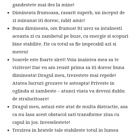
gandestete mai des la mine!
Dimineata frumoasa, rasarit superb, un inceput de
zi minunat iti doresc, iubit amic!
Buna dimineata, om frumos! Iti urez sa intalnesti
aceasta zi cu zambetul pe buze, cu energie si scopuri
bine stabilite. Fie ca totul sa fie impecabil azi si
mereu!
Soarele este foarte siret! Voia inaintea mea sa te
viziteze! Dar eu am reusit prima sa iti doresc buna
dimineata! Dragul meu, trezestete mai repede!
Atatea lucruri grozave te asteapta! Priveste in
oglinda si zambeste – atunci viata va deveni dublu
de stralucitoare!
Dragul meu, astazi este atat de multa distractie, asa
ca nu lasa acest obstacol sati transforme ziua cu
capul in jos. Inveselestete!
Trezirea in bratele tale stabileste totul in lumea