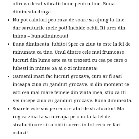
altceva decat vibratii bune pentru tine. Buna
dimineata draga.
Nu pot calatori peo raza de soare sa ajung la tine,
dar saruturile mele pot! Inchide ochii. Iti urez din
inima – bunadimineata!
Buna dimineata, iubito! Sper ca ziua ta este la fel de
minunata ca tine. Unul dintre cele mai frumoase
lucruri din lume este sa te trezesti cu cea pe care o
iubesti in minte! Sa ai o zi minunata!
Oamenii mari fac lucruri grozave, cum ar fi sasi
inceapa ziua cu ganduri grozave. Si din moment ce
esti cea mai mare femeie din viata mea, stiu ca iti
vei incepe ziua cu ganduri grozave. Buna dimineata.
Soarele este sus pe cer si e atat de stralucitor! Ma
rog ca ziua ta sa inceapa pe o nota la fel de
stralucitoare si sa obtii succes in tot ceea ce faci
astazi!