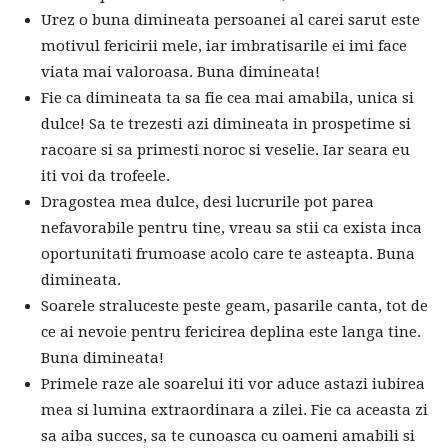
Urez o buna dimineata persoanei al carei sarut este
motivul fericirii mele, iar imbratisarile ei imi face
viata mai valoroasa. Buna dimineata!
Fie ca dimineata ta sa fie cea mai amabila, unica si
dulce! Sa te trezesti azi dimineata in prospetime si
racoare si sa primesti noroc si veselie. Iar seara eu
iti voi da trofeele.
Dragostea mea dulce, desi lucrurile pot parea
nefavorabile pentru tine, vreau sa stii ca exista inca
oportunitati frumoase acolo care te asteapta. Buna
dimineata.
Soarele straluceste peste geam, pasarile canta, tot de
ce ai nevoie pentru fericirea deplina este langa tine.
Buna dimineata!
Primele raze ale soarelui iti vor aduce astazi iubirea
mea si lumina extraordinara a zilei. Fie ca aceasta zi
sa aiba succes, sa te cunoasca cu oameni amabili si