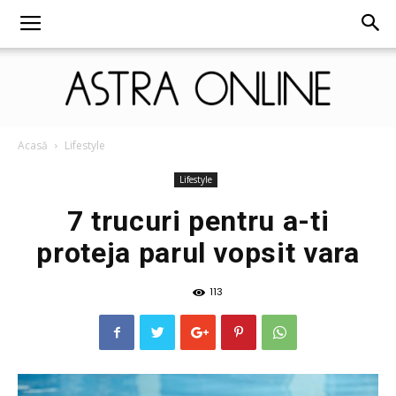
Astra
Acasă
Lifestyle
Lifestyle
7 trucuri pentru a-ti
Online
proteja parul vopsit vara
113