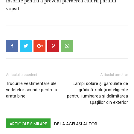
insorite pentru a preveni pierderea culorii parului
vopsit.
Articolul precedent
Articolul următor
Trucurile vestimentare ale
Lămpi solare și gărdulețe de
vedetelor scunde pentru a
grădină: soluții inteligente
arata bine
pentru iluminarea și delimitarea
spațiilor din exterior
ARTICOLE SIMILARE
DE LA ACELAȘI AUTOR