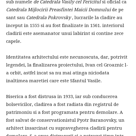
sub numele
de Catedrala Vasily cel Fericitul
si oficial ca
Catedrala Mijlocirii Preasfintei Maicii Domnului
de pe
sant sau
Catedrala Pokrovsky
, lucrarile la cladire au
inceput in 1555 si au fost finalizate in 1561. interiorul
cladirii este asemanator unui labirint si contine zece
capele.
Identitatea arhitectului este necunoscuta, dar, potrivit
legendei, la finalizarea proiectului, Ivan cel Groaznic l-
a orbit, astfel incat sa nu mai atinga niciodata
inaltimea maretiei care este Sfantul Vasile.
Biserica a fost distrusa in 1933, iar sub conducerea
bolsevicilor, cladirea a fost radiata din registrul de
patrimoniu si a fost programata pentru demolare. A
fost salvat de conservationistul Pyotr Baranovsky, un
arhitect insarcinat cu supravegherea cladirii pentru
demolare. S-a opus distrugerii si a petrecut timp intr-