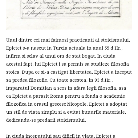
Unul dintre cei mai faimosi practicanti ai stoicismului,
Epictet s-a nascut in Turcia actuala in anul 55 d.Hr.,
infirm si sclav al unui om de stat bogat. In ciuda
acestui fapt, lui Epictet i sa permis sa studieze filosofia
stoica. Dupa ce si-a castigat libertatea, Epictet a inceput
sa predea filozofie. Cu toate acestea, in 93 d.Hr.,
imparatul Domitian a scos in afara legii filosofia, asa
ca Epictet a parasit Roma pentru a fonda o academie
filozofica in orasul grecesc Nicopole. Epictet a adoptat
un stil de viata simplu si a evitat bunurile materiale,
dedicandu-se predarii stoicismului.
In ciuda inceputului sau dificil in viata, Epictet a