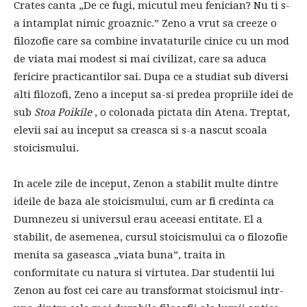
Crates canta „De ce fugi, micutul meu fenician? Nu ti s-
a intamplat nimic groaznic.” Zeno a vrut sa creeze o
filozofie care sa combine invataturile cinice cu un mod
de viata mai modest si mai civilizat, care sa aduca
fericire practicantilor sai. Dupa ce a studiat sub diversi
alti filozofi, Zeno a inceput sa-si predea propriile idei de
sub
Stoa Poikile
, o colonada pictata din Atena. Treptat,
elevii sai au inceput sa creasca si s-a nascut scoala
stoicismului.
In acele zile de inceput, Zenon a stabilit multe dintre
ideile de baza ale stoicismului, cum ar fi credinta ca
Dumnezeu si universul erau aceeasi entitate. El a
stabilit, de asemenea, cursul stoicismului ca o filozofie
menita sa gaseasca „viata buna”, traita in
conformitate cu natura si virtutea. Dar studentii lui
Zenon au fost cei care au transformat stoicismul intr-