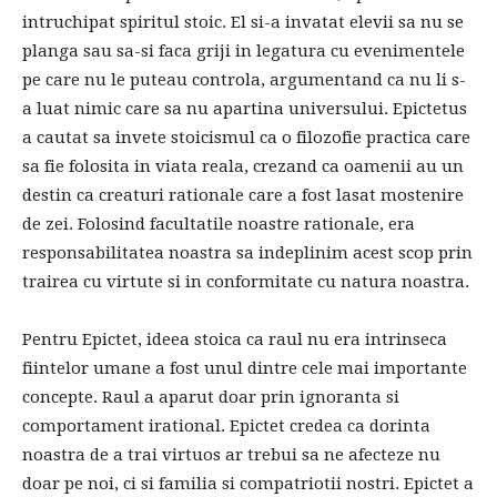
intruchipat spiritul stoic. El si-a invatat elevii sa nu se
planga sau sa-si faca griji in legatura cu evenimentele
pe care nu le puteau controla, argumentand ca nu li s-
a luat nimic care sa nu apartina universului. Epictetus
a cautat sa invete stoicismul ca o filozofie practica care
sa fie folosita in viata reala, crezand ca oamenii au un
destin ca creaturi rationale care a fost lasat mostenire
de zei. Folosind facultatile noastre rationale, era
responsabilitatea noastra sa indeplinim acest scop prin
trairea cu virtute si in conformitate cu natura noastra.
Pentru Epictet, ideea stoica ca raul nu era intrinseca
fiintelor umane a fost unul dintre cele mai importante
concepte. Raul a aparut doar prin ignoranta si
comportament irational. Epictet credea ca dorinta
noastra de a trai virtuos ar trebui sa ne afecteze nu
doar pe noi, ci si familia si compatriotii nostri. Epictet a