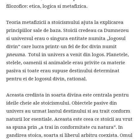
filozofice: etica, logica si metafizica.
Teoria metafizicii a stoicismului ajuta la explicarea
principiilor sale de baza. Stoicii credeau ca Dumnezeu
si universul erau o singura entitate numita „logosul
divin” care lucra printr-un fel de foc divin numit
pneuma.
Totul in univers a venit din logos. Planetele,
stelele, oamenii si animalele erau privite ca materie
pasiva si toate erau supuse destinului determinat
pentru ei de logosul divin, rational.
Aceasta credinta in soarta divina este centrala pentru
ideile cheie ale stoicismului. Obiectele pasive din
univers au urmat lantul destinului si au trait conform
naturii lor esentiale. Aceasta este ceea ce stoicii au vrut
sa spuna prin „a trai in conformitate cu natura”. In
gandirea stoica, soarta si liberul arbitru coexista. Omul