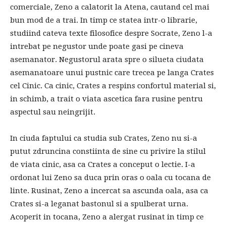
comerciale, Zeno a calatorit la Atena, cautand cel mai
bun mod de a trai. In timp ce statea intr-o librarie,
studiind cateva texte filosofice despre Socrate, Zeno l-a
intrebat pe negustor unde poate gasi pe cineva
asemanator. Negustorul arata spre o silueta ciudata
asemanatoare unui pustnic care trecea pe langa Crates
cel Cinic. Ca cinic, Crates a respins confortul material si,
in schimb, a trait o viata ascetica fara rusine pentru
aspectul sau neingrijit.
In ciuda faptului ca studia sub Crates, Zeno nu si-a
putut zdruncina constiinta de sine cu privire la stilul
de viata cinic, asa ca Crates a conceput o lectie. I-a
ordonat lui Zeno sa duca prin oras o oala cu tocana de
linte. Rusinat, Zeno a incercat sa ascunda oala, asa ca
Crates si-a leganat bastonul si a spulberat urna.
Acoperit in tocana, Zeno a alergat rusinat in timp ce