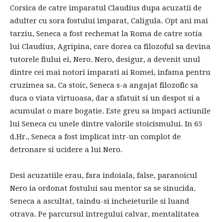
Corsica de catre imparatul Claudius dupa acuzatii de
adulter cu sora fostului imparat, Caligula. Opt ani mai
tarziu, Seneca a fost rechemat la Roma de catre sotia
lui Claudius, Agripina, care dorea ca filozoful sa devina
tutorele fiului ei, Nero. Nero, desigur, a devenit unul
dintre cei mai notori imparati ai Romei, infama pentru
cruzimea sa. Ca stoic, Seneca s-a angajat filozofic sa
duca o viata virtuoasa, dar a sfatuit si un despot si a
acumulat o mare bogatie. Este greu sa impaci actiunile
lui Seneca cu unele dintre valorile stoicismului. In 65
d.Hr., Seneca a fost implicat intr-un complot de
detronare si ucidere a lui Nero.
Desi acuzatiile erau, fara indoiala, false, paranoicul
Nero ia ordonat fostului sau mentor sa se sinucida.
Seneca a ascultat, taindu-si incheieturile si luand
otrava. Pe parcursul intregului calvar, mentalitatea