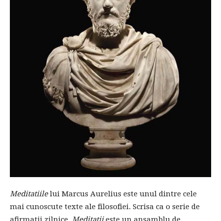
Meditatiile
lui Marcus Aurelius este unul dintre cele
mai cunoscute texte ale filosofiei. Scrisa ca o serie de
afirmatii zilnice,
Meditatii
este un ansamblu de