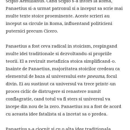
Scipio Aemilianus. Cand Scipio s-a intors la Roma,
Panaetius si-a urmat patronul si a inceput sa scrie mai
multe texte stoice proeminente. Aceste scrieri au
inceput sa circule in Roma, influentand politicieni
puternici precum Cicero.
Panaetius a fost ceva radical in stoicism, respingand
multe idei traditionale si dezvoltandu-si propriile
teorii. El a revizuit metafizica stoica simplificand-o.
Inainte de Panaetius, majoritatea stoicilor credeau ca
elementul de baza al universului este
pneuma,
focul
divin. Ei au sustinut ca universul va trece printr-un
proces ciclic de distrugere si renastere numit
conflagratie, cand totul va fi sters si universul va
incepe din nou de la zero. Panaetius nu a fost de acord
cu aceasta idee fatalista si a incetat sa o predea.
Panaetius s-a ciocnit si cu o alta idee traditionala