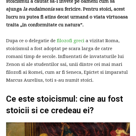
stoicismul a cautat sa-i invete pe oameni cum sa
ajunga
la eudaimonia
sau fericire. Pentru stoici, acest
lucru nu putea fi atins decat urmand o viata virtuoasa
traita „in conformitate cu natura”.
Dupa ce o delegatie de
filozofi greci
a vizitat Roma,
stoicismul a fost adoptat pe scara larga de catre
romani timp de secole. Influentati de invataturile lui
Zenon si ale studentilor sai, unii dintre cei mai mari
filozofi ai Romei, cum ar fi Seneca, Epictet si imparatul
Marcus Aurelius, toti s-au numit stoici.
Ce este stoicismul: cine au fost
stoicii si ce credeau ei?