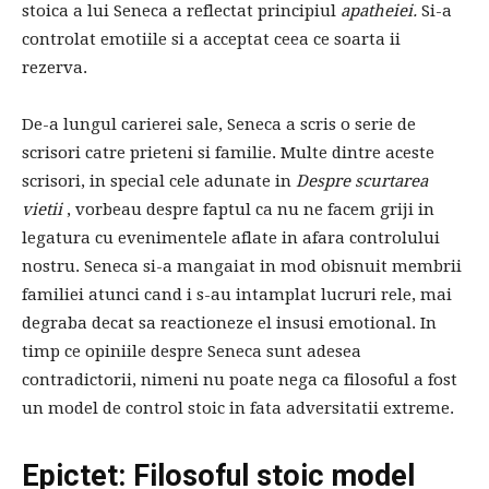
stoica a lui Seneca a reflectat principiul
apatheiei.
Si-a
controlat emotiile si a acceptat ceea ce soarta ii
rezerva.
De-a lungul carierei sale, Seneca a scris o serie de
scrisori catre prieteni si familie. Multe dintre aceste
scrisori, in special cele adunate in
Despre scurtarea
vietii
, vorbeau despre faptul ca nu ne facem griji in
legatura cu evenimentele aflate in afara controlului
nostru. Seneca si-a mangaiat in mod obisnuit membrii
familiei atunci cand i s-au intamplat lucruri rele, mai
degraba decat sa reactioneze el insusi emotional. In
timp ce opiniile despre Seneca sunt adesea
contradictorii, nimeni nu poate nega ca filosoful a fost
un model de control stoic in fata adversitatii extreme.
Epictet: Filosoful stoic model