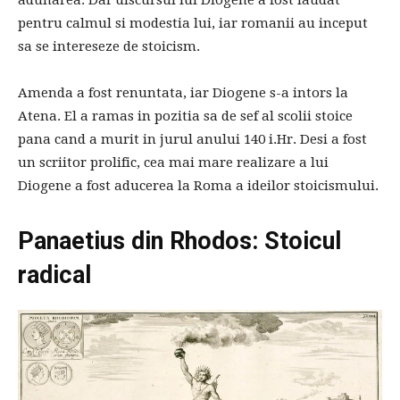
adunarea. Dar discursul lui Diogene a fost laudat
pentru calmul si modestia lui, iar romanii au inceput
sa se intereseze de stoicism.
Amenda a fost renuntata, iar Diogene s-a intors la
Atena. El a ramas in pozitia sa de sef al scolii stoice
pana cand a murit in jurul anului 140 i.Hr. Desi a fost
un scriitor prolific, cea mai mare realizare a lui
Diogene a fost aducerea la Roma a ideilor stoicismului.
Panaetius din Rhodos: Stoicul
radical