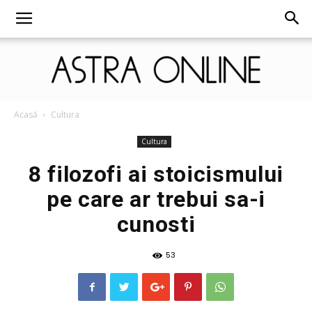
Astra
Acasă
Cultura
Cultura
8 filozofi ai stoicismului
Online
pe care ar trebui sa-i
cunosti
53