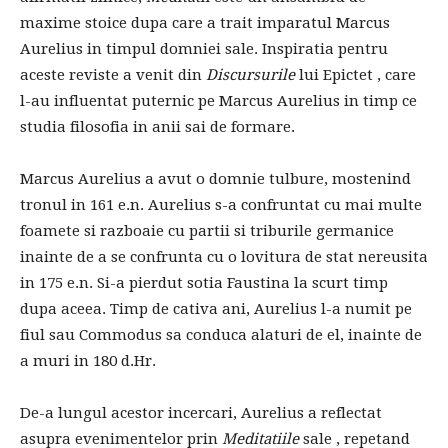
maxime stoice dupa care a trait imparatul Marcus
Aurelius in timpul domniei sale. Inspiratia pentru
aceste reviste a venit din
Discursurile
lui Epictet , care
l-au influentat puternic pe Marcus Aurelius in timp ce
studia filosofia in anii sai de formare.
Marcus Aurelius a avut o domnie tulbure, mostenind
tronul in 161 e.n. Aurelius s-a confruntat cu mai multe
foamete si razboaie cu partii si triburile germanice
inainte de a se confrunta cu o lovitura de stat nereusita
in 175 e.n. Si-a pierdut sotia Faustina la scurt timp
dupa aceea. Timp de cativa ani, Aurelius l-a numit pe
fiul sau Commodus sa conduca alaturi de el, inainte de
a muri in 180 d.Hr.
De-a lungul acestor incercari, Aurelius a reflectat
asupra evenimentelor prin
Meditatiile
sale , repetand