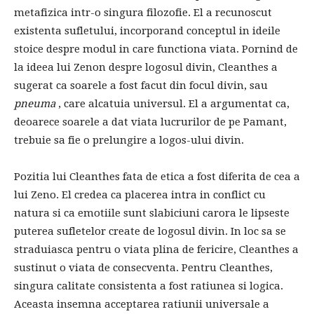
metafizica intr-o singura filozofie. El a recunoscut
existenta sufletului, incorporand conceptul in ideile
stoice despre modul in care functiona viata. Pornind de
la ideea lui Zenon despre logosul divin, Cleanthes a
sugerat ca soarele a fost facut din focul divin, sau
pneuma
, care alcatuia universul. El a argumentat ca,
deoarece soarele a dat viata lucrurilor de pe Pamant,
trebuie sa fie o prelungire a logos-ului divin.
Pozitia lui Cleanthes fata de etica a fost diferita de cea a
lui Zeno. El credea ca placerea intra in conflict cu
natura si ca emotiile sunt slabiciuni carora le lipseste
puterea sufletelor create de logosul divin. In loc sa se
straduiasca pentru o viata plina de fericire, Cleanthes a
sustinut o viata de consecventa. Pentru Cleanthes,
singura calitate consistenta a fost ratiunea si logica.
Aceasta insemna acceptarea ratiunii universale a