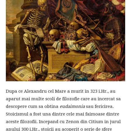
Dupa ce Alexandru cel Mare a murit in 323 i.Hr., au
aparut mai multe scoli de filozofie care au incercat sa
descopere cum sa obtina
eudaimonia
sau fericirea.
Stoicismul a fost una dintre cele mai faimoase dintre
aceste filozofii. Incepand cu Zenon din Citium in jurul
anului 300 i.Hr., stoicii au acoperit o serie de sfere