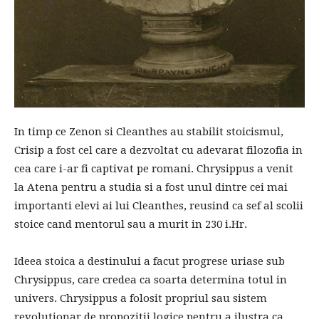
In timp ce Zenon si Cleanthes au stabilit stoicismul,
Crisip a fost cel care a dezvoltat cu adevarat filozofia in
cea care i-ar fi captivat pe romani. Chrysippus a venit
la Atena pentru a studia si a fost unul dintre cei mai
importanti elevi ai lui Cleanthes, reusind ca sef al scolii
stoice cand mentorul sau a murit in 230 i.Hr.
Ideea stoica a destinului a facut progrese uriase sub
Chrysippus, care credea ca soarta determina totul in
univers. Chrysippus a folosit propriul sau sistem
revolutionar de propozitii logice pentru a ilustra ca,