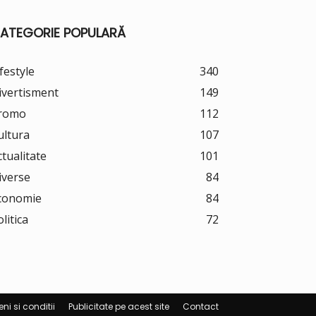
ATEGORIE POPULARĂ
festyle
340
ivertisment
149
romo
112
ultura
107
ctualitate
101
iverse
84
conomie
84
litica
72
ni si conditii
Publicitate pe acest site
Contact