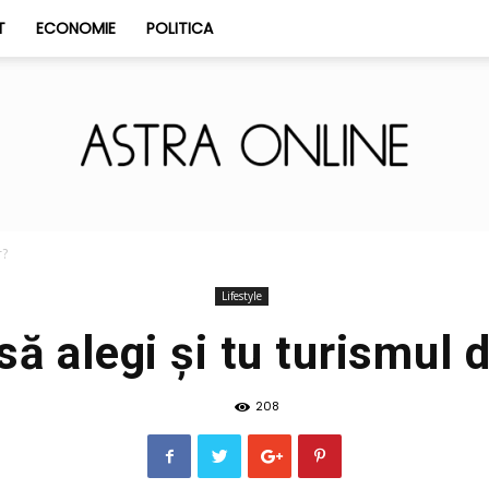
T
ECONOMIE
POLITICA
Astra
r?
Lifestyle
să alegi și tu turismul 
208
Online