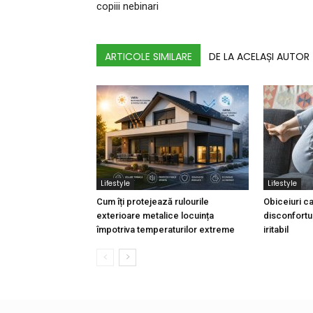
copiii nebinari
ARTICOLE SIMILARE
DE LA ACELAȘI AUTOR
Lifestyle
Lifestyle
Cum îți protejează rulourile
Obiceiuri ca
exterioare metalice locuința
disconfortu
împotriva temperaturilor extreme
iritabil