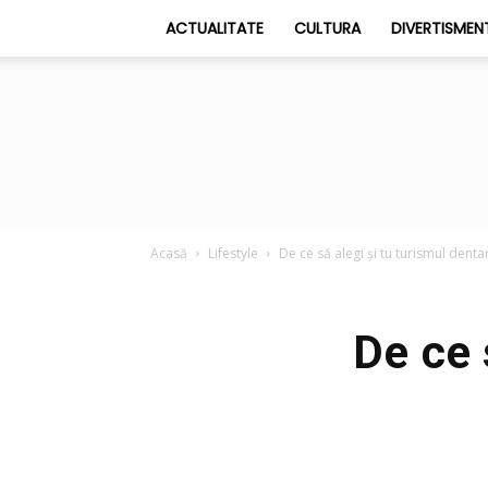
ACTUALITATE
CULTURA
DIVERTISMEN
Acasă
Lifestyle
De ce să alegi și tu turismul denta
De ce 