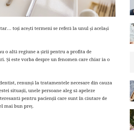
ar… toți acești termeni se referă la unul și același
u o altă regiune a țării pentru a profita de
i. Și este vorba despre un fenomen care chiar ia o
 dentist, renunță la tratamentele necesare din cauza
cestei situații, unele persoane aleg să apeleze
interesantă pentru pacienții care sunt în căutare de
el mai bun preț.