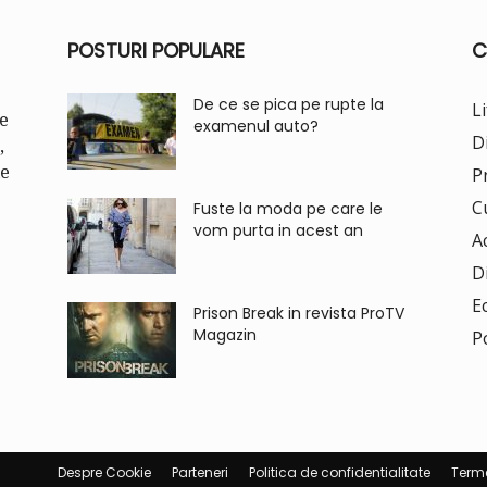
POSTURI POPULARE
C
De ce se pica pe rupte la
Li
re
examenul auto?
D
,
le
P
C
Fuste la moda pe care le
vom purta in acest an
A
D
E
Prison Break in revista ProTV
Magazin
Po
Despre Cookie
Parteneri
Politica de confidentialitate
Terme