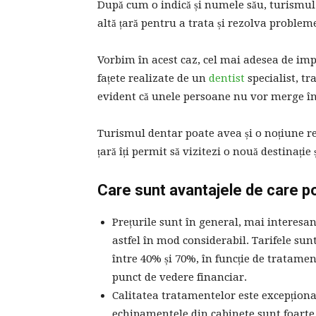
După cum o indică și numele său, turismul
altă țară pentru a trata și rezolva problem
Vorbim în acest caz, cel mai adesea de imp
fațete realizate de un
dentist
specialist, tr
evident că unele persoane nu vor merge în 
Turismul dentar poate avea și o noțiune rec
țară îți permit să vizitezi o nouă destinație
Care sunt avantajele de care po
Prețurile sunt în general, mai interesan
astfel în mod considerabil. Tarifele sun
între 40% și 70%, în funcție de tratamen
punct de vedere financiar.
Calitatea tratamentelor este excepțională
echipamentele din cabinete sunt foarte 