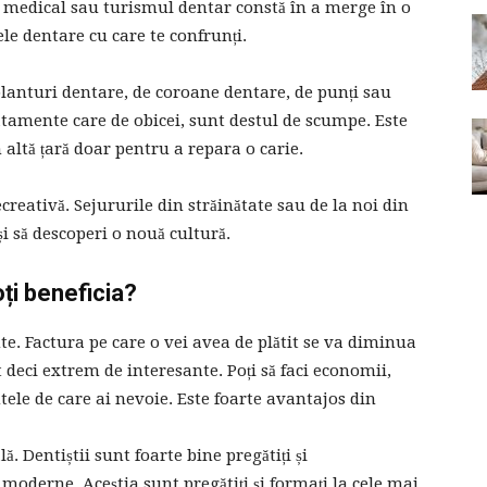
 medical sau turismul dentar constă în a merge în o
ele dentare cu care te confrunți.
lanturi dentare, de coroane dentare, de punți sau
atamente care de obicei, sunt destul de scumpe. Este
altă țară doar pentru a repara o carie.
reativă. Sejururile din străinătate sau de la noi din
 și să descoperi o nouă cultură.
ți beneficia?
te. Factura pe care o vei avea de plătit se va diminua
t deci extrem de interesante. Poți să faci economii,
tele de care ai nevoie. Este foarte avantajos din
. Dentiștii sunt foarte bine pregătiți și
moderne. Aceștia sunt pregătiți și formați la cele mai