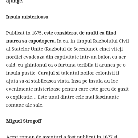
ajunge.
Insula misterioasa
Publicat in 1875,
este considerat de multi ca fiind
marea sa capodopera.
In ea, in timpul Razboiului Civil
al Statelor Unite (Razboiul de Secesiune), cinci viteji
nordici evadeaza din captivitate intr-un balon cu aer
cald, cu ghinionul ca o furtuna teribila ii arunca pe o
insula pustie. Curajul si talentul noilor colonisti ii
ajuta sa-si stabileasca viata. Insa pe insula au loc
evenimente misterioase pentru care este greu de gasit
o explicatie… Este unul dintre cele mai fascinante
romane ale sale.
Miguel Strogoff
Acest roman de aventuri a fost publicat in 1877 si,