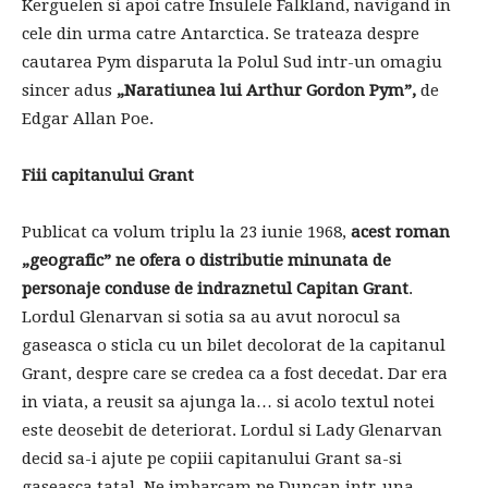
Kerguelen si apoi catre Insulele Falkland, navigand in
cele din urma catre Antarctica. Se trateaza despre
cautarea Pym disparuta la Polul Sud intr-un omagiu
sincer adus
„Naratiunea lui Arthur Gordon Pym”,
de
Edgar Allan Poe.
Fiii capitanului Grant
Publicat ca volum triplu la 23 iunie 1968,
acest roman
„geografic” ne ofera o distributie minunata de
personaje conduse de indraznetul Capitan Grant
.
Lordul Glenarvan si sotia sa au avut norocul sa
gaseasca o sticla cu un bilet decolorat de la capitanul
Grant, despre care se credea ca a fost decedat. Dar era
in viata, a reusit sa ajunga la… si acolo textul notei
este deosebit de deteriorat. Lordul si Lady Glenarvan
decid sa-i ajute pe copiii capitanului Grant sa-si
gaseasca tatal. Ne imbarcam pe Duncan intr-una