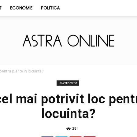
T
ECONOMIE
POLITICA
Astra
 pentru plante in locuinta?
Divertisment
el mai potrivit loc pent
locuinta?
Online
251