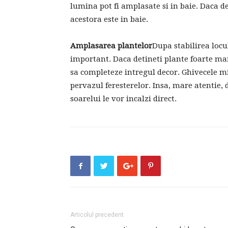
lumina pot fi amplasate si in baie. Daca d
acestora este in baie.
Amplasarea plantelor
Dupa stabilirea locu
important. Daca detineti plante foarte mari
sa completeze intregul decor. Ghivecele mic
pervazul feresterelor. Insa, mare atentie, 
soarelui le vor incalzi direct.
Articolul precedent