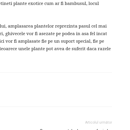
etineti plante exotice cum ar fi bambusul, locul
lui, amplasarea plantelor reprezinta pasul cel mai
, ghivecele vor fi asezate pe podea in asa fel incat
i vor fi amplasate fie pe un suport special, fie pe
deoarece unele plante pot avea de suferit daca razele
Articolul următor