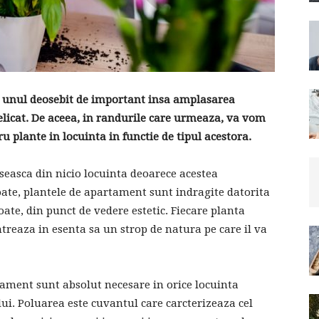
te unul deosebit de important insa amplasarea
elicat. De aceea, in randurile care urmeaza, va vom
ru plante in locuinta in functie de tipul acestora.
seasca din nicio locuinta deoarece acestea
oate, plantele de apartament sunt indragite datorita
toate, din punct de vedere estetic. Fiecare planta
ntreaza in esenta sa un strop de natura pe care il va
rtament sunt absolut necesare in orice locuinta
lui. Poluarea este cuvantul care carcterizeaza cel