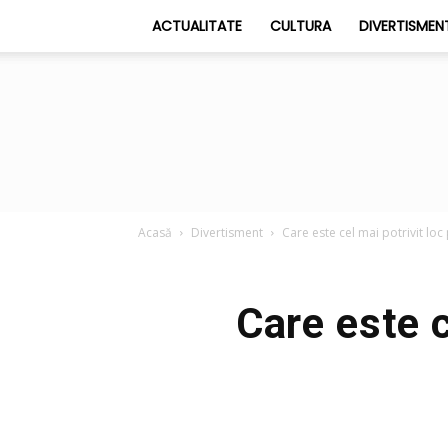
ACTUALITATE
CULTURA
DIVERTISMEN
Acasă
Divertisment
Care este cel mai potrivit loc
Care este c