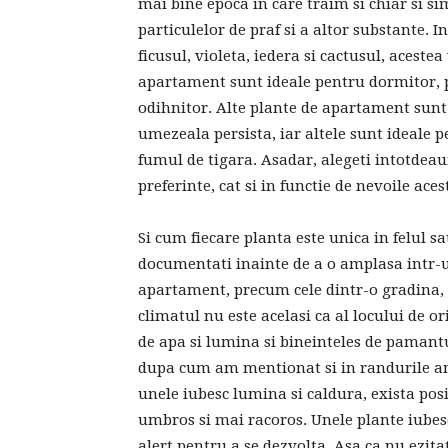
mai bine epoca in care traim si chiar si s
particulelor de praf si a altor substante.
ficusul, violeta, iedera si cactusul, aceste
apartament sunt ideale pentru dormitor, p
odihnitor. Alte plante de apartament sunt 
umezeala persista, iar altele sunt ideale p
fumul de tigara. Asadar, alegeti intotdeau
preferinte, cat si in functie de nevoile aces
Si cum fiecare planta este unica in felul sa
documentati inainte de a o amplasa intr-u
apartament, precum cele dintr-o gradina, a
climatul nu este acelasi ca al locului de o
de apa si lumina si bineinteles de pamantul
dupa cum am mentionat si in randurile ant
unele iubesc lumina si caldura, exista posi
umbros si mai racoros. Unele plante iubesc
alert pentru a se dezvolta. Asa ca nu ezita