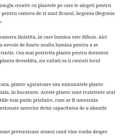
jongla creativ cu plantele pe care le alegeti pentru
e pentru camera de zi sunt ficusul, begonia (Begonia
.
amera linistita, in care lumina este difuza. Aici
au nevoie de foarte multa lumina pentru a se
 atentie. Cea mai potrivita planta pentru dormitor
planta deosebita, nu ezitati sa ii cautati locul
cata, plante agatatoare sau minunatele plante
iala, in bucatarie. Aceste plante sunt rezistente atat
itiile mai putin prielnice, cum ar fi umezeala
ntionate anterior detin capacitatea de a absorbi
 sunt pretentioase atunci cand vine vorba despre