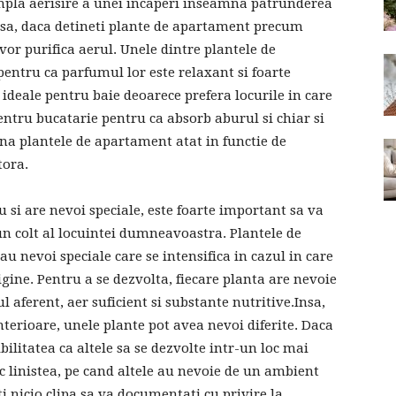
impla aerisire a unei incaperi inseamna patrunderea
 Insa, daca detineti plante de apartament precum
a vor purifica aerul. Unele dintre plantele de
entru ca parfumul lor este relaxant si foarte
ideale pentru baie deoarece prefera locurile in care
entru bucatarie pentru ca absorb aburul si chiar si
na plantele de apartament atat in functie de
tora.
u si are nevoi speciale, este foarte important sa va
n colt al locuintei dumneavoastra. Plantele de
u nevoi speciale care se intensifica in cazul in care
rigine. Pentru a se dezvolta, fiecare planta are nevoie
 aferent, aer suficient si substante nutritive.Insa,
erioare, unele plante pot avea nevoi diferite. Daca
bilitatea ca altele sa se dezvolte intr-un loc mai
 linistea, pe cand altele au nevoie de un ambient
ti nicio clipa sa va documentati cu privire la