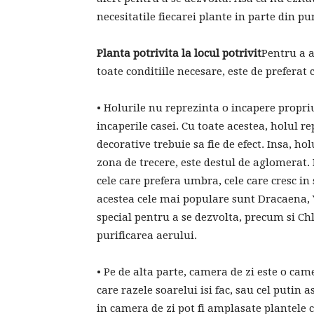
necesitatile fiecarei plante in parte din pu
Planta potrivita la locul potrivit
Pentru a 
toate conditiile necesare, este de preferat 
• Holurile nu reprezinta o incapere propriu
incaperile casei. Cu toate acestea, holul r
decorative trebuie sa fie de efect. Insa, ho
zona de trecere, este destul de aglomerat. 
cele care prefera umbra, cele care cresc in 
acestea cele mai populare sunt Dracaena, Y
special pentru a se dezvolta, precum si C
purificarea aerului.
• Pe de alta parte, camera de zi este o ca
care razele soarelui isi fac, sau cel putin 
in camera de zi pot fi amplasate plantele 