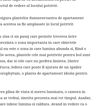
nctul de vedere al locului potrivit.
asigura plantelor dumneavoastra de apartament
ca acestea sa fie amplasate in locul potrivit.
-zisa ci un pasaj care permite trecerea intre
eprezinta o zona importanta in care obiectele
lul nu este o zona in care lumina abunda si, fiind o
De aceea, plantele cele mai potrivite pentru hol sunt
sus, dar si cele care nu prefera linistea. Dintre
ucca, Iedera care poate fi ajutata de un spalier
hlorophytum, o planta de apartament ideala pentru
mera plina de viata si mereu luminata, o camera in
asa ar trebui, simtita prezenta mai tot timpul. Asadar,
care iubesc lumina si caldura. Avand in vedere ca o