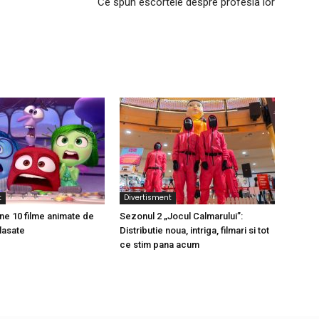
Ce spun escortele despre profesia lor
t
Divertisment
ne 10 filme animate de
Sezonul 2 „Jocul Calmarului”:
lasate
Distributie noua, intriga, filmari si tot
ce stim pana acum