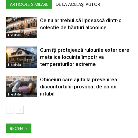
ARTICOLE SIMILARE
DE LA ACELAȘI AUTOR
Ce nu ar trebui să lipsească dintr-o
colecție de băuturi alcoolice
Lifestyle
Cum îți protejează rulourile exterioare
metalice locuința împotriva
temperaturilor extreme
Lifestyle
Obiceiuri care ajuta la prevenirea
disconfortului provocat de colon
iritabil
Lifestyle
RECENTE