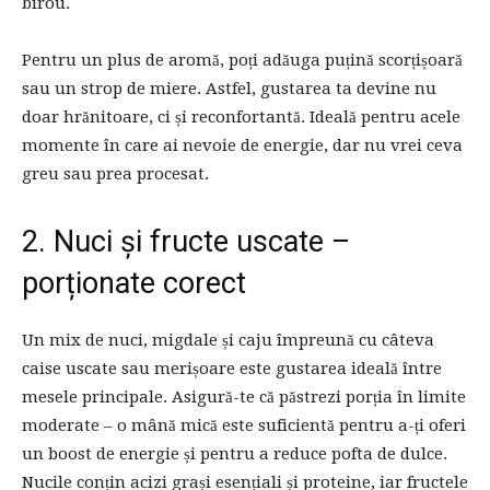
birou.
Pentru un plus de aromă, poți adăuga puțină scorțișoară
sau un strop de miere. Astfel, gustarea ta devine nu
doar hrănitoare, ci și reconfortantă. Ideală pentru acele
momente în care ai nevoie de energie, dar nu vrei ceva
greu sau prea procesat.
2. Nuci și fructe uscate –
porționate corect
Un mix de nuci, migdale și caju împreună cu câteva
caise uscate sau merișoare este gustarea ideală între
mesele principale. Asigură-te că păstrezi porția în limite
moderate – o mână mică este suficientă pentru a-ți oferi
un boost de energie și pentru a reduce pofta de dulce.
Nucile conțin acizi grași esențiali și proteine, iar fructele