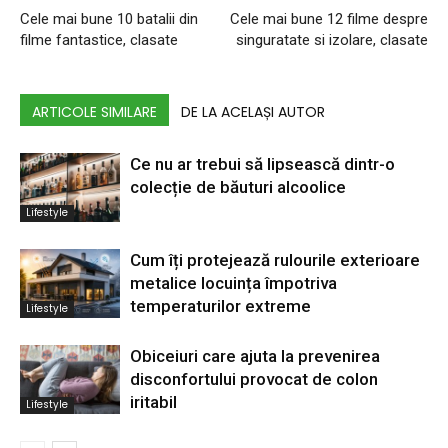
Cele mai bune 10 batalii din
Cele mai bune 12 filme despre
filme fantastice, clasate
singuratate si izolare, clasate
ARTICOLE SIMILARE
DE LA ACELAȘI AUTOR
Ce nu ar trebui să lipsească dintr-o
colecție de băuturi alcoolice
Lifestyle
Cum îți protejează rulourile exterioare
metalice locuința împotriva
temperaturilor extreme
Lifestyle
Obiceiuri care ajuta la prevenirea
disconfortului provocat de colon
iritabil
Lifestyle