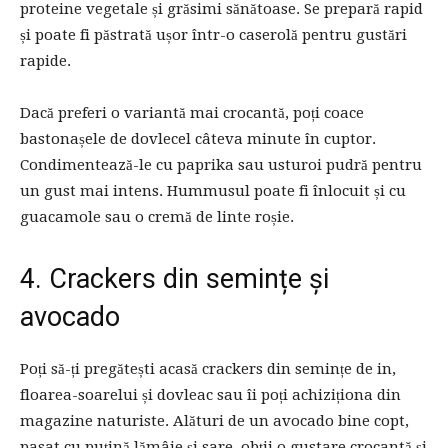
proteine vegetale și grăsimi sănătoase. Se prepară rapid
și poate fi păstrată ușor într-o caserolă pentru gustări
rapide.
Dacă preferi o variantă mai crocantă, poți coace
bastonașele de dovlecel câteva minute în cuptor.
Condimentează-le cu paprika sau usturoi pudră pentru
un gust mai intens. Hummusul poate fi înlocuit și cu
guacamole sau o cremă de linte roșie.
4. Crackers din semințe și
avocado
Poți să-ți pregătești acasă crackers din semințe de in,
floarea-soarelui și dovleac sau îi poți achiziționa din
magazine naturiste. Alături de un avocado bine copt,
pasat cu puțină lămâie și sare, obții o gustare crocantă și