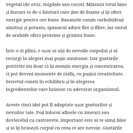
vegetal (de ovăz, migdale sau cocos). Mixează totul bine
și bucură-te de o băutură care ține de foame și îți oferă
energie pentru ore bune. Bananele conțin carbohidrați
sănătoși și potasiu, spanacul aduce fier și fibre, iar untul
de arahide oferă proteine și grăsimi bune.
Într-o zi plină, e ușor să uiți de nevoile corpului și să
recurgi la alegeri mai puțin sănătoase. Dar gustările
potrivite nu doar că îți mențin energia și concentrarea,
ci pot deveni momente de răsfăț, cu puțină creativitate.
Secretul constă în echilibru și în alegerea
ingredientelor care hrănesc cu adevărat organismul.
Aceste cinci idei pot fi adaptate ușor gusturilor și
nevoilor tale. Poți înlocui afinele cu zmeură sau
dovlecelul cu castravete, important este să te simți bine
și să îți hrănești corpul cu ceea ce are nevoie. Gustările