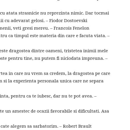
i cu atata strasnicie nu reprezinta nimic. Dar tocmai
i cu adevarat gelosi. – Fiodor Dostoevski
menii, veti gresi mereu. – Francois Fenelon
ntru ca timpul este materia din care e facuta viata. –
 este dragostea dintre oameni, tristetea inimii mele
goste pentru tine, nu putem fi niciodata impreuna. –
ea in care nu vrem sa credem, la dragostea pe care
m si la experienta personala unica care ne separa
nta, pentru ca te iubesc, dar nu te pot avea. –
te un amestec de ocazii favorabile si dificultati. Asa
e cate alegem sa sarbatorim. – Robert Brault