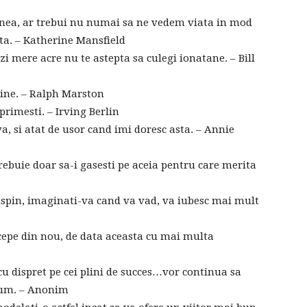
nea, ar trebui nu numai sa ne vedem viata in mod
rita. – Katherine Mansfield
i mere acre nu te astepta sa culegi ionatane. – Bill
udine. – Ralph Marston
primesti. – Irving Berlin
va, si atat de usor cand imi doresc asta. – Annie
rebuie doar sa-i gasesti pe aceia pentru care merita
pin, imaginati-va cand va vad, va iubesc mai mult
ncepe din nou, de data aceasta cu mai multa
 cu dispret pe cei plini de succes…vor continua sa
acum. – Anonim