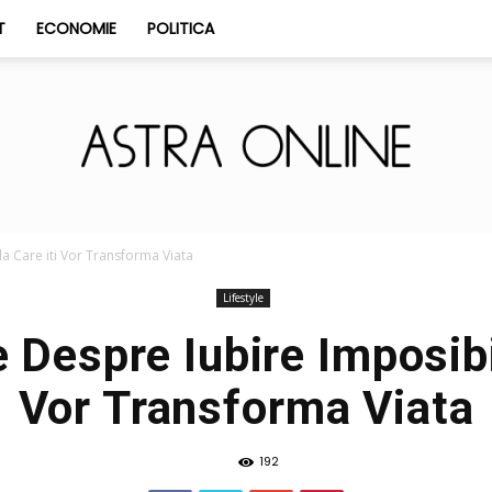
T
ECONOMIE
POLITICA
Astra
la Care iti Vor Transforma Viata
Lifestyle
 Despre Iubire Imposibi
Vor Transforma Viata
Online
192