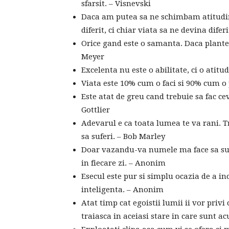
sfarsit. – Visnevski
Daca am putea sa ne schimbam atitudi
diferit, ci chiar viata sa ne devina dife
Orice gand este o samanta. Daca plantez
Meyer
Excelenta nu este o abilitate, ci o atit
Viata este 10% cum o faci si 90% cum o 
Este atat de greu cand trebuie sa fac ce
Gottlier
Adevarul e ca toata lumea te va rani. T
sa suferi. – Bob Marley
Doar vazandu-va numele ma face sa sus
in fiecare zi. – Anonim
Esecul este pur si simplu ocazia de a i
inteligenta. – Anonim
Atat timp cat egoistii lumii ii vor privi
traiasca in aceiasi stare in care sunt 