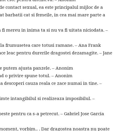
e contact sexual, ea este principalul mijloc de a
t barbatii cat si femeile, in cea mai mare parte a
 fi mereu in inima ta si nu va fi uitata niciodata. –
i la frumusetea care totusi ramane. – Ana Frank
cace leac pentru durerile dragostei dezamagite. – Jane
ne putem ajusta panzele. – Anonim
nd o privire spune totul. – Anonim
 a descoperi cauza reala ce zace numai in tine. –
imte intangibilul si realizeaza imposibilul. –
ste pentru ca s-a petrecut. – Gabriel Jose Garcia
ce moment, vorbim.. . Dar dragostea noastra nu poate