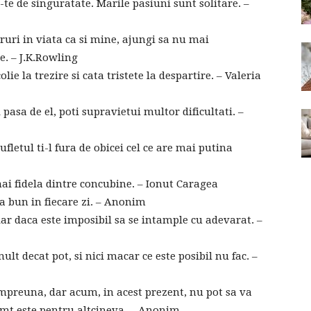
-te de singuratate. Marile pasiuni sunt solitare. –
ruri in viata ca si mine, ajungi sa nu mai
e. – J.K.Rowling
lie la trezire si cata tristete la despartire. – Valeria
 pasa de el, poti supravietui multor dificultati. –
fletul ti-l fura de obicei cel ce are mai putina
ai fidela dintre concubine. – Ionut Caragea
va bun in fiecare zi. – Anonim
iar daca este imposibil sa se intample cu adevarat. –
ult decat pot, si nici macar ce este posibil nu fac. –
mpreuna, dar acum, in acest prezent, nu pot sa va
imt este pentru altcineva. – Anonim