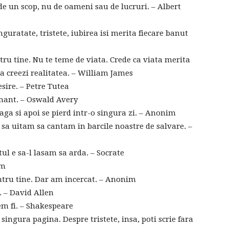
o de un scop, nu de oameni sau de lucruri. – Albert
nguratate, tristete, iubirea isi merita fiecare banut
ru tine. Nu te teme de viata. Crede ca viata merita
sa creezi realitatea. – William James
esire. – Petre Tutea
amant. – Oswald Avery
aga si apoi se pierd intr-o singura zi. – Anonim
 sa uitam sa cantam in barcile noastre de salvare. –
ul e sa-l lasam sa arda. – Socrate
im
ntru tine. Dar am incercat. – Anonim
l. – David Allen
em fi. – Shakespeare
 singura pagina. Despre tristete, insa, poti scrie fara