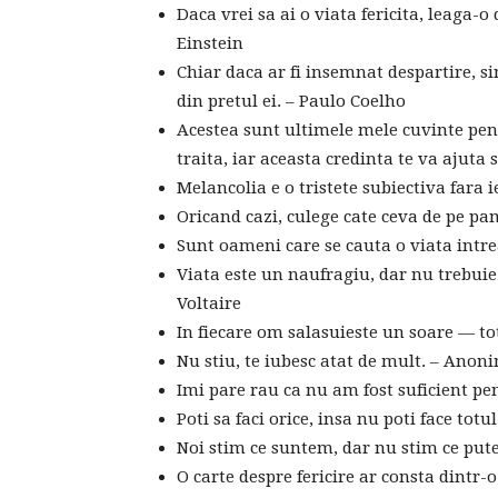
Daca vrei sa ai o viata fericita, leaga-
Einstein
Chiar daca ar fi insemnat despartire, si
din pretul ei. – Paulo Coelho
Acestea sunt ultimele mele cuvinte pent
traita, iar aceasta credinta te va ajuta 
Melancolia e o tristete subiectiva fara i
Oricand cazi, culege cate ceva de pe p
Sunt oameni care se cauta o viata intre
Viata este un naufragiu, dar nu trebuie
Voltaire
In fiecare om salasuieste un soare — tot
Nu stiu, te iubesc atat de mult. – Anon
Imi pare rau ca nu am fost suficient pe
Poti sa faci orice, insa nu poti face totu
Noi stim ce suntem, dar nu stim ce put
O carte despre fericire ar consta dintr-o