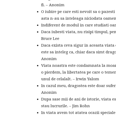
fi. – Anonim
O iubire pe care esti nevoit sa o pazest
asta n-au sa inteleaga niciodata oameni
Indiferent de modul in care studiati oa
Daca iubesti viata, nu risipi timpul, pe
Bruce Lee
Daca exista ceva sigur in aceasta viata
este sa inteleg ca, chiar daca simt dra
Anonim
Viata noastra este condamnata la moart
o pierdem, la libertatea pe care o teme
unul de celalalt. – Irwin Yalom
In cazul meu, dragostea este doar suferi
Anonim
Dupa sase mii de ani de istorie, viata es
stau lucrurile. – Jim Rohn
In viata avem tot atatea ocazii special