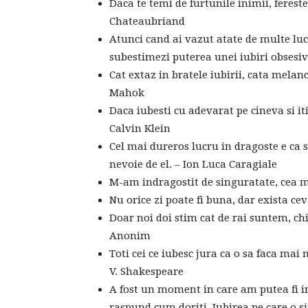
Daca te temi de furtunile inimii, fereste
Chateaubriand
Atunci cand ai vazut atate de multe luc
subestimezi puterea unei iubiri obsesiv
Cat extaz in bratele iubirii, cata melanco
Mahok
Daca iubesti cu adevarat pe cineva si iti
Calvin Klein
Cel mai dureros lucru in dragoste e ca su
nevoie de el. – Ion Luca Caragiale
M-am indragostit de singuratate, cea m
Nu orice zi poate fi buna, dar exista ce
Doar noi doi stim cat de rai suntem, ch
Anonim
Toti cei ce iubesc jura ca o sa faca mai m
V. Shakespeare
A fost un moment in care am putea fi i
raspund cum doriti. Iubirea pe care o s