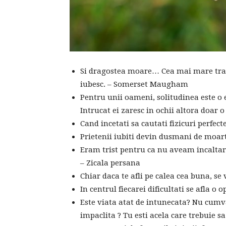
Si dragostea moare… Cea mai mare trage
iubesc. – Somerset Maugham
Pentru unii oameni, solitudinea este o e
Intrucat ei zaresc in ochii altora doar o 
Cand incetati sa cautati fizicuri perfec
Prietenii iubiti devin dusmani de moar
Eram trist pentru ca nu aveam incaltar
– Zicala persana
Chiar daca te afli pe calea cea buna, se 
In centrul fiecarei dificultati se afla o 
Este viata atat de intunecata? Nu cumva
impaclita ? Tu esti acela care trebuie 