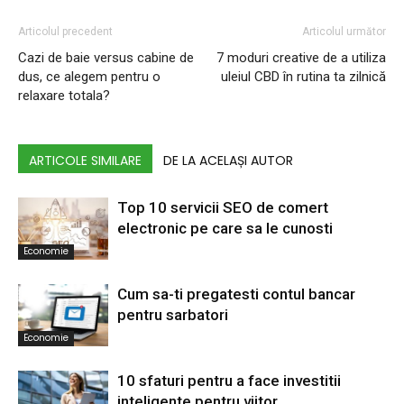
Articolul precedent
Articolul următor
Cazi de baie versus cabine de
7 moduri creative de a utiliza
dus, ce alegem pentru o
uleiul CBD în rutina ta zilnică
relaxare totala?
ARTICOLE SIMILARE
DE LA ACELAȘI AUTOR
Top 10 servicii SEO de comert
electronic pe care sa le cunosti
Economie
Cum sa-ti pregatesti contul bancar
pentru sarbatori
Economie
10 sfaturi pentru a face investitii
inteligente pentru viitor