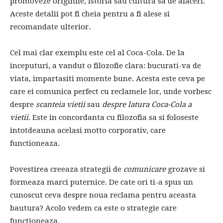
promoveze originile, istoria sau cultura sa de afaceri.
Aceste detalii pot fi cheia pentru a fi alese si
recomandate ulterior.
Cel mai clar exemplu este cel al Coca-Cola. De la
inceputuri, a vandut o filozofie clara: bucurati-va de
viata, impartasiti momente bune. Acesta este ceva pe
care ei comunica perfect cu reclamele lor, unde vorbesc
despre
scanteia vietii
sau
despre latura Coca-Cola a
vietii.
Este in concordanta cu filozofia sa si foloseste
intotdeauna acelasi motto corporativ, care
functioneaza.
Povestirea creeaza strategii de
comunicare
grozave si
formeaza marci puternice. De cate ori ti-a spus un
cunoscut ceva despre noua reclama pentru aceasta
bautura? Acolo vedem ca este o strategie care
functioneaza.