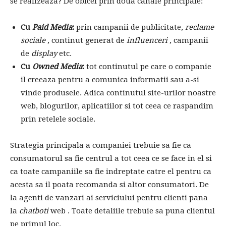
se realizeaza? De obicei prin doua canale principale:
Cu
Paid Media
:
prin campanii de publicitate,
reclame
sociale
, continut generat de
influenceri
, campanii
de
display
etc.
Cu
Owned Media
:
tot continutul pe care o companie
il creeaza pentru a comunica informatii sau a-si
vinde produsele. Adica continutul site-urilor noastre
web, blogurilor, aplicatiilor si tot ceea ce raspandim
prin retelele sociale.
Strategia principala a companiei trebuie sa fie ca
consumatorul sa fie centrul a tot ceea ce se face in el si
ca toate campaniile sa fie indreptate catre el pentru ca
acesta sa il poata recomanda si altor consumatori. De
la agenti de vanzari ai serviciului pentru clienti pana
la
chatboti
web . Toate detaliile trebuie sa puna clientul
pe primul loc.